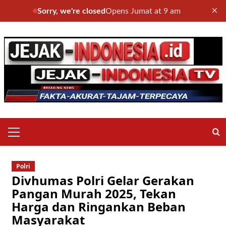
×
Sorry, we're closed
Opens Jumat at 9 am
Skip
to
content
Primary
Menu
Polri
Divhumas Polri Gelar Gerakan
Pangan Murah 2025, Tekan
Harga dan Ringankan Beban
Masyarakat