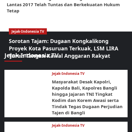
Lantas 2017 Telah Tuntas dan Berkekuatan Hukum
Tetap
Jejak-Indonesia TV
Sorotan Tajam: Dugaan Kongkalikong
Proyek Kota Pasuruan Terkuak, LSM LIRA
Jejak-Indonesia TV
Turun Tangan Kawal Anggaran Rakyat
Jejak-Indonesia TV
Masyarakat Desak Kapolri,
Kapolda Bali, Kapolres Bangli
hingga Jajaran TNI Tingkat
Kodim dan Korem Awasi serta
Tindak Tegas Dugaan Perjudian
Tajen di Bangli
Jejak-Indonesia TV