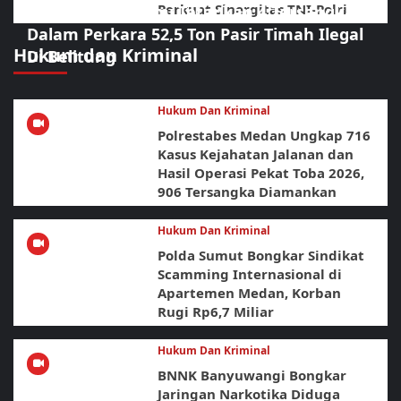
Perkuat Sinergitas TNI-Polri
Polda Babel Resmi Tetapkan 4 Tersangka
Dalam Perkara 52,5 Ton Pasir Timah Ilegal
Hukum dan Kriminal
Di Belitung
Hukum Dan Kriminal
Polrestabes Medan Ungkap 716
Kasus Kejahatan Jalanan dan
Hasil Operasi Pekat Toba 2026,
906 Tersangka Diamankan
Hukum Dan Kriminal
Polda Sumut Bongkar Sindikat
Scamming Internasional di
Apartemen Medan, Korban
Rugi Rp6,7 Miliar
Hukum Dan Kriminal
BNNK Banyuwangi Bongkar
Jaringan Narkotika Diduga