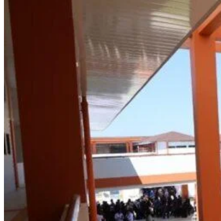
Bharat
Ajak
Pelajar
SMA
Negeri
1
Sigunung
Bijak
Dalam
Bermedia
Sosial