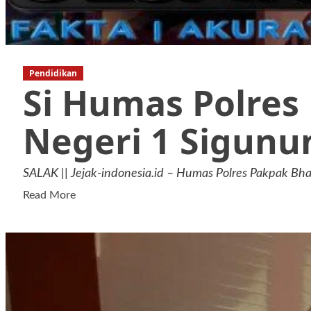
Pendidikan
Si Humas Polres
Negeri 1 Sigunu
SALAK || Jejak-indonesia.id – Humas Polres Pakpak Bh
Read
Read More
more
about
Si
Humas
Polres
Pakpak