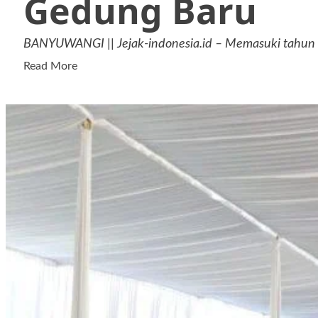
Gedung Baru
BANYUWANGI || Jejak-indonesia.id – Memasuki tahun a
Read
Read More
more
about
Siswa
Sekolah
Rakyat
Banyuwangi
Segera
Tempati
Gedung
Baru