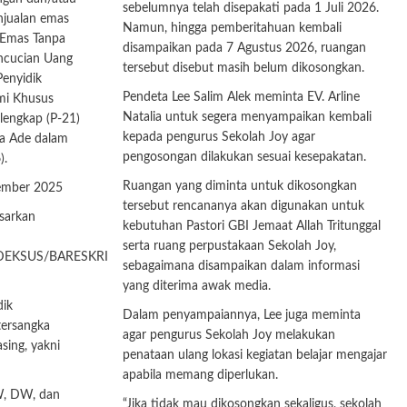
sebelumnya telah disepakati pada 1 Juli 2026.
njualan emas
Namun, hingga pemberitahuan kembali
 Emas Tanpa
disampaikan pada 7 Agustus 2026, ruangan
encucian Uang
tersebut disebut masih belum dikosongkan.
Penyidik
Pendeta Lee Salim Alek meminta EV. Arline
mi Khusus
Natalia untuk segera menyampaikan kembali
 lengkap (P-21)
kepada pengurus Sekolah Joy agar
ta Ade dalam
pengosongan dilakukan sesuai kesepakatan.
).
Ruangan yang diminta untuk dikosongkan
vember 2025
tersebut rencananya akan digunakan untuk
asarkan
kebutuhan Pastori GBI Jemaat Allah Tritunggal
serta ruang perpustakaan Sekolah Joy,
PIDEKSUS/BARESKRIMPOLRI
sebagaimana disampaikan dalam informasi
yang diterima awak media.
ik
Dalam penyampaiannya, Lee juga meminta
tersangka
agar pengurus Sekolah Joy melakukan
ing, yakni
penataan ulang lokasi kegiatan belajar mengajar
apabila memang diperlukan.
W, DW, dan
“Jika tidak mau dikosongkan sekaligus, sekolah