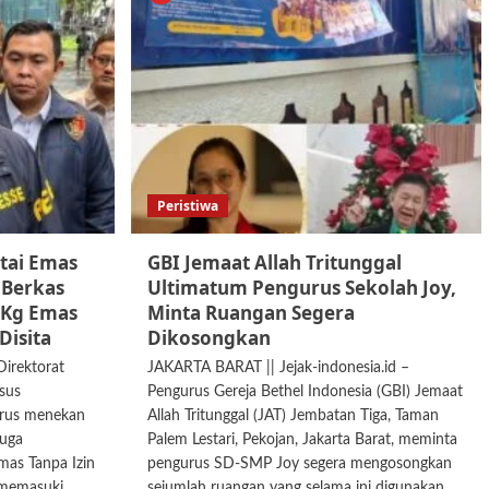
Peristiwa
tai Emas
GBI Jemaat Allah Tritunggal
 Berkas
Ultimatum Pengurus Sekolah Joy,
4 Kg Emas
Minta Ruangan Segera
Disita
Dikosongkan
Direktorat
JAKARTA BARAT || Jejak-indonesia.id –
sus
Pengurus Gereja Bethel Indonesia (GBI) Jemaat
terus menekan
Allah Tritunggal (JAT) Jembatan Tiga, Taman
duga
Palem Lestari, Pekojan, Jakarta Barat, meminta
as Tanpa Izin
pengurus SD-SMP Joy segera mengosongkan
 memasuki
sejumlah ruangan yang selama ini digunakan