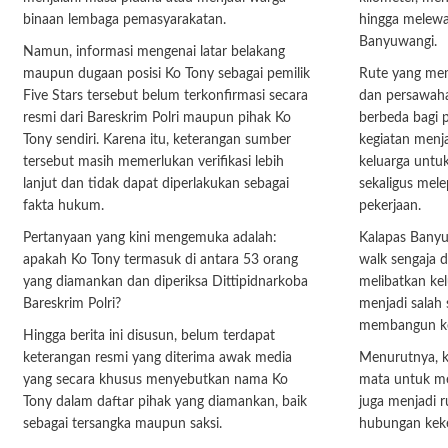
binaan lembaga pemasyarakatan.
hingga melewat
Banyuwangi.
Namun, informasi mengenai latar belakang
maupun dugaan posisi Ko Tony sebagai pemilik
Rute yang me
Five Stars tersebut belum terkonfirmasi secara
dan persawaha
resmi dari Bareskrim Polri maupun pihak Ko
berbeda bagi p
Tony sendiri. Karena itu, keterangan sumber
kegiatan menj
tersebut masih memerlukan verifikasi lebih
keluarga untu
lanjut dan tidak dapat diperlakukan sebagai
sekaligus mele
fakta hukum.
pekerjaan.
Pertanyaan yang kini mengemuka adalah:
Kalapas Banyu
apakah Ko Tony termasuk di antara 53 orang
walk sengaja d
yang diamankan dan diperiksa Dittipidnarkoba
melibatkan ke
Bareskrim Polri?
menjadi salah 
membangun ke
Hingga berita ini disusun, belum terdapat
keterangan resmi yang diterima awak media
Menurutnya, k
yang secara khusus menyebutkan nama Ko
mata untuk me
Tony dalam daftar pihak yang diamankan, baik
juga menjadi 
sebagai tersangka maupun saksi.
hubungan keke