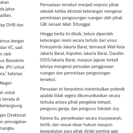
rahan
Pernyataan tersebut menjadi respons pihak
da jaksa
sekolah ketika dimintai keterangan mengenai
dilan.
permintaan pengosongan ruangan oleh pihak
GBI Jemaat Allah Tritunggal.
adap DHB dan
Hingga berita ini ditulis, belum diperoleh
keterangan resmi secara tertulis dari unsur
ainnya dengan
Forkopimda Jakarta Barat, termasuk Wali Kota
dan VC, saat
Jakarta Barat, Kapolres Jakarta Barat, Dandim
n oleh
0503/Jakarta Barat, maupun jajaran terkait
sus Bareskrim
lainnya mengenai persoalan penggunaan
 ke JPU untuk
ruangan dan permintaan pengosongan
ra,” katanya.
tersebut.
Negeri
Persoalan ini berpotensi menimbulkan polemik
ah untuk
apabila tidak segera dikomunikasikan secara
 berada di
terbuka antara pihak pengelola tempat,
berlangsung.
pengurus gereja, dan pengurus Sekolah Joy.
gan Direktorat
Karena itu, penyelesaian secara musyawarah,
kan pencegahan
tertib, dan sesuai dasar hukum maupun
rsangka.
kesepakatan para pihak dinilai penting agar