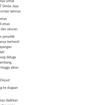
inya untuk
PT Simba Jaya
nian lainnya.
 emas
di emas
 dan ukuran.
n penyidik
anya berhenti
apangan.
lah
yang diduga
tambang,
hingga aliran
 Diusut
g ke dugaan
mas dialirkan