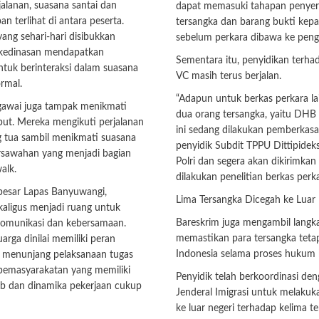
alanan, suasana santai dan
dapat memasuki tahapan penye
n terlihat di antara peserta.
tersangka dan barang bukti kepa
ang sehari-hari disibukkan
sebelum perkara dibawa ke penga
 kedinasan mendapatkan
Sementara itu, penyidikan terh
tuk berinteraksi dalam suasana
VC masih terus berjalan.
ormal.
“Adapun untuk berkas perkara l
awai juga tampak menikmati
dua orang tersangka, yaitu DHB 
but. Mereka mengikuti perjalanan
ini sedang dilakukan pemberkasa
 tua sambil menikmati suasana
penyidik Subdit TPPU Dittipidek
rsawahan yang menjadi bagian
Polri dan segera akan dikirimkan
alk.
dilakukan penelitian berkas perka
 besar Lapas Banyuwangi,
Lima Tersangka Dicegah ke Luar 
ekaligus menjadi ruang untuk
Bareskrim juga mengambil langk
omunikasi dan kebersamaan.
memastikan para tersangka tetap
rga dinilai memiliki peran
Indonesia selama proses hukum 
 menunjang pelaksanaan tugas
pemasyarakatan yang memiliki
Penyidik telah berkoordinasi den
b dan dinamika pekerjaan cukup
Jenderal Imigrasi untuk melaku
ke luar negeri terhadap kelima te