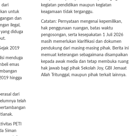
 dari
kegiatan pendidikan maupun kegiatan
ukan untuk
keagamaan tidak terganggu.
agangan dan
Catatan: Pernyataan mengenai kepemilikan,
gan ilegal,
hak penggunaan ruangan, batas waktu
 yang diduga
pengosongan, serta kesepakatan 1 Juli 2026
ut.
masih memerlukan klarifikasi dan dokumen
 Sejak 2019
pendukung dari masing-masing pihak. Berita ini
memuat keterangan sebagaimana disampaikan
lisi menduga
kepada awak media dan tetap membuka ruang
beli emas
hak jawab bagi pihak Sekolah Joy, GBI Jemaat
tambangan
Allah Tritunggal, maupun pihak terkait lainnya.
2019 hingga
erasal dari
belumnya telah
 pertambangan
tianak.
tivitas PETI
ada Siman