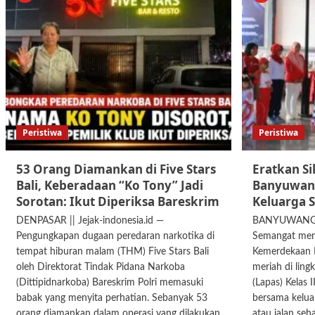
Peristiwa
Peristiwa
53 Orang Diamankan di Five Stars
Eratkan Si
Bali, Keberadaan “Ko Tony” Jadi
Banyuwang
Sorotan: Ikut Diperiksa Bareskrim
Keluarga 
DENPASAR || Jejak-indonesia.id —
BANYUWANGI ||
Pengungkapan dugaan peredaran narkotika di
Semangat men
tempat hiburan malam (THM) Five Stars Bali
Kemerdekaan R
oleh Direktorat Tindak Pidana Narkoba
meriah di lin
(Dittipidnarkoba) Bareskrim Polri memasuki
(Lapas) Kelas
babak yang menyita perhatian. Sebanyak 53
bersama kelua
orang diamankan dalam operasi yang dilakukan
atau jalan seh