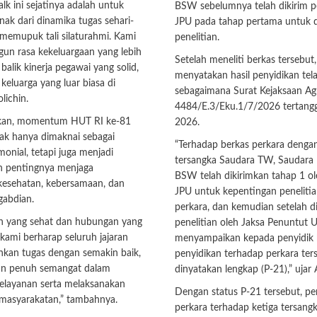
k ini sejatinya adalah untuk
BSW sebelumnya telah dikirim p
enak dari dinamika tugas sehari-
JPU pada tahap pertama untuk d
s memupuk tali silaturahmi. Kami
penelitian.
un rasa kekeluargaan yang lebih
Setelah meneliti berkas tersebut
 balik kinerja pegawai yang solid,
menyatakan hasil penyidikan tel
eluarga yang luar biasa di
sebagaimana Surat Kejaksaan A
lichin.
4484/E.3/Eku.1/7/2026 tertangga
an, momentum HUT RI ke-81
2026.
ak hanya dimaknai sebagai
“Terhadap berkas perkara dengan
onial, tetapi juga menjadi
tersangka Saudara TW, Saudara
n pentingnya menjaga
BSW telah dikirimkan tahap 1 ol
esehatan, kebersamaan, dan
JPU untuk kepentingan penelitia
abdian.
perkara, dan kemudian setelah d
h yang sehat dan hubungan yang
penelitian oleh Jaksa Penuntut
 kami berharap seluruh jajaran
menyampaikan kepada penyidik 
nkan tugas dengan semakin baik,
penyidikan terhadap perkara ters
dan penuh semangat dalam
dinyatakan lengkap (P-21),” ujar 
layanan serta melaksanakan
Dengan status P-21 tersebut, p
masyarakatan,” tambahnya.
perkara terhadap ketiga tersangk