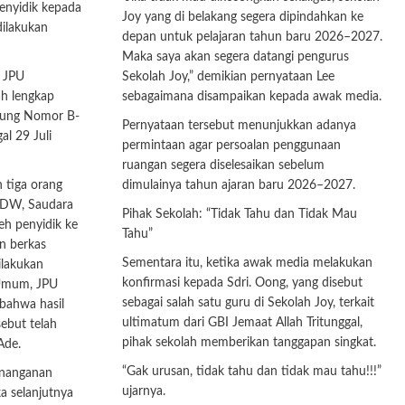
enyidik kepada
Joy yang di belakang segera dipindahkan ke
ilakukan
depan untuk pelajaran tahun baru 2026–2027.
Maka saya akan segera datangi pengurus
, JPU
Sekolah Joy,” demikian pernyataan Lee
ah lengkap
sebagaimana disampaikan kepada awak media.
gung Nomor B-
Pernyataan tersebut menunjukkan adanya
l 29 Juli
permintaan agar persoalan penggunaan
ruangan segera diselesaikan sebelum
 tiga orang
dimulainya tahun ajaran baru 2026–2027.
 DW, Saudara
Pihak Sekolah: “Tidak Tahu dan Tidak Mau
eh penyidik ke
Tahu”
n berkas
Sementara itu, ketika awak media melakukan
ilakukan
konfirmasi kepada Sdri. Oong, yang disebut
 Umum, JPU
sebagai salah satu guru di Sekolah Joy, terkait
bahwa hasil
ultimatum dari GBI Jemaat Allah Tritunggal,
ebut telah
pihak sekolah memberikan tanggapan singkat.
Ade.
“Gak urusan, tidak tahu dan tidak mau tahu!!!”
enanganan
ujarnya.
a selanjutnya