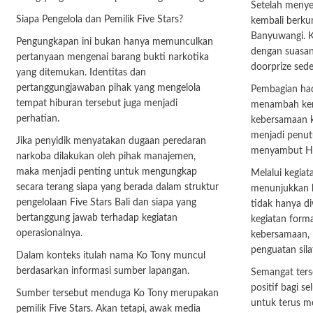
Setelah menyel
Siapa Pengelola dan Pemilik Five Stars?
kembali berku
Banyuwangi. K
Pengungkapan ini bukan hanya memunculkan
dengan suasan
pertanyaan mengenai barang bukti narkotika
doorprize sede
yang ditemukan. Identitas dan
pertanggungjawaban pihak yang mengelola
Pembagian had
tempat hiburan tersebut juga menjadi
menambah kem
perhatian.
kebersamaan k
menjadi penut
Jika penyidik menyatakan dugaan peredaran
menyambut HU
narkoba dilakukan oleh pihak manajemen,
maka menjadi penting untuk mengungkap
Melalui kegia
secara terang siapa yang berada dalam struktur
menunjukkan 
pengelolaan Five Stars Bali dan siapa yang
tidak hanya d
bertanggung jawab terhadap kegiatan
kegiatan formal
operasionalnya.
kebersamaan, k
penguatan sila
Dalam konteks itulah nama Ko Tony muncul
berdasarkan informasi sumber lapangan.
Semangat ters
positif bagi s
Sumber tersebut menduga Ko Tony merupakan
untuk terus m
pemilik Five Stars. Akan tetapi, awak media