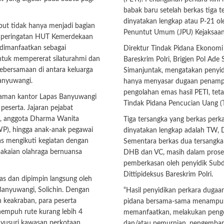
babak baru setelah berkas tiga t
dinyatakan lengkap atau P-21 ol
but tidak hanya menjadi bagian
Penuntut Umum (JPU) Kejaksaan
n peringatan HUT Kemerdekaan
a dimanfaatkan sebagai
Direktur Tindak Pidana Ekonomi
uk mempererat silaturahmi dan
Bareskrim Polri, Brigjen Pol Ade S
ersamaan di antara keluarga
Simanjuntak, mengatakan penyid
anyuwangi.
hanya menyasar dugaan penam
pengolahan emas hasil PETI, tet
alaman kantor Lapas Banyuwangi
Tindak Pidana Pencucian Uang (
 peserta. Jajaran pejabat
af, anggota Dharma Wanita
Tiga tersangka yang berkas perk
P), hingga anak-anak pegawai
dinyatakan lengkap adalah TW,
ias mengikuti kegiatan dengan
Sementara berkas dua tersangka 
kaian olahraga bernuansa
DHB dan VC, masih dalam prose
pemberkasan oleh penyidik Sub
Dittipideksus Bareskrim Polri.
as dan dipimpin langsung oleh
Banyuwangi, Solichin. Dengan
“Hasil penyidikan perkara dugaa
 keakraban, para peserta
pidana bersama-sama menampu
mpuh rute kurang lebih 4
memanfaatkan, melakukan peng
nyusuri kawasan perkotaan
dan/atau pemurnian, pengemba