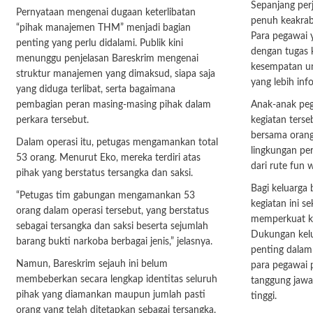
Sepanjang perj
Pernyataan mengenai dugaan keterlibatan
penuh keakraba
“pihak manajemen THM” menjadi bagian
Para pegawai y
penting yang perlu didalami. Publik kini
dengan tugas
menunggu penjelasan Bareskrim mengenai
kesempatan un
struktur manajemen yang dimaksud, siapa saja
yang lebih inf
yang diduga terlibat, serta bagaimana
pembagian peran masing-masing pihak dalam
Anak-anak peg
perkara tersebut.
kegiatan terse
bersama orang
Dalam operasi itu, petugas mengamankan total
lingkungan pe
53 orang. Menurut Eko, mereka terdiri atas
dari rute fun w
pihak yang berstatus tersangka dan saksi.
Bagi keluarga
“Petugas tim gabungan mengamankan 53
kegiatan ini s
orang dalam operasi tersebut, yang berstatus
memperkuat k
sebagai tersangka dan saksi beserta sejumlah
Dukungan kelua
barang bukti narkoba berbagai jenis,” jelasnya.
penting dalam
Namun, Bareskrim sejauh ini belum
para pegawai 
membeberkan secara lengkap identitas seluruh
tanggung jawa
pihak yang diamankan maupun jumlah pasti
tinggi.
orang yang telah ditetapkan sebagai tersangka.