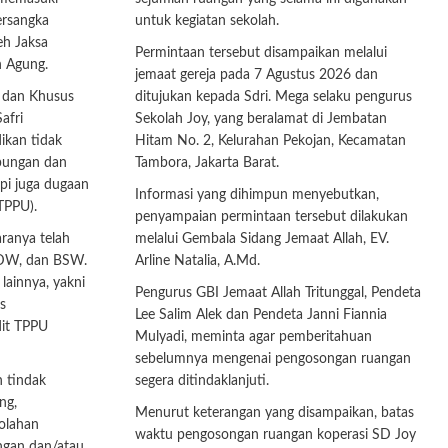
ersangka
untuk kegiatan sekolah.
eh Jaksa
Permintaan tersebut disampaikan melalui
 Agung.
jemaat gereja pada 7 Agustus 2026 dan
 dan Khusus
ditujukan kepada Sdri. Mega selaku pengurus
afri
Sekolah Joy, yang beralamat di Jembatan
ikan tidak
Hitam No. 2, Kelurahan Pekojan, Kecamatan
pungan dan
Tambora, Jakarta Barat.
api juga dugaan
Informasi yang dihimpun menyebutkan,
TPPU).
penyampaian permintaan tersebut dilakukan
aranya telah
melalui Gembala Sidang Jemaat Allah, EV.
 DW, dan BSW.
Arline Natalia, A.Md.
lainnya, yakni
Pengurus GBI Jemaat Allah Tritunggal, Pendeta
s
Lee Salim Alek dan Pendeta Janni Fiannia
dit TPPU
Mulyadi, meminta agar pemberitahuan
sebelumnya mengenai pengosongan ruangan
n tindak
segera ditindaklanjuti.
ng,
Menurut keterangan yang disampaikan, batas
olahan
waktu pengosongan ruangan koperasi SD Joy
ngan dan/atau