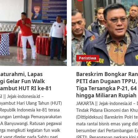
Peristiwa
laturahmi, Lapas
Bareskrim Bongkar Ran
i Gelar Fun Walk
PETI dan Dugaan TPPU,
Sambut HUT RI ke-81
Tiga Tersangka P-21, 6
hingga Miliaran Rupiah 
 Jejak-indonesia.id –
yambut Hari Ulang Tahun (HUT)
JAKARTA || Jejak-indonesia.id – 
epublik Indonesia ke-81 terasa
Tindak Pidana Ekonomi dan Khu
gkungan Lembaga Pemasyarakatan
(Dittipideksus) Bareskrim Polri 
 IIA Banyuwangi. Ratusan pegawai
mata rantai bisnis emas yang di
rga mengikuti kegiatan fun walk
bersumber dari Pertambangan Em
at yang digelar pada Sabtu pagi
(PETI). Penanganan perkara kini