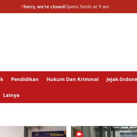
Sorry, we're closed
Opens Senin at 9 am
ik
Pendidikan
Hukum Dan Kriminal
Jejak-Indone
Lainya