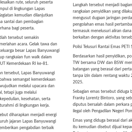
esaikan rute, seluruh peserta
Langkah tersebut menjadi bagian
mpul di lingkungan Lapas
rangkaian penyidikan yang dilak
egiatan kemudian dilanjutkan
mengusut dugaan jaringan perd
a santai dan pembagian
pengolahan emas hasil pertamban
rhana bagi peserta.
termasuk menelusuri aliran dana
berkaitan dengan aktivitas terseb
iah tersebut semakin
eriahan acara. Gelak tawa dan
Polisi Telusuri Rantai Emas PETI
eluarga besar Lapas Banyuwangi
Berdasarkan hasil penyidikan, po
up rangkaian fun walk dalam
TW bersama DW dan BSW mem
T Kemerdekaan RI ke-81.
batangan yang berasal dari per
tan tersebut, Lapas Banyuwangi
tanpa izin dalam rentang waktu 
bahwa semangat kemerdekaan
2025.
iwujudkan melalui upacara dan
Sebagian emas tersebut diduga b
, tetapi juga melalui
Franky Lorentz Bintoro, yang se
epedulian, kesehatan, serta
diputus bersalah dalam perkara
turahmi di lingkungan kerja.
ilegal oleh Pengadilan Negeri Pon
ebut diharapkan menjadi energi
Emas yang diduga berasal dari ak
eluruh jajaran Lapas Banyuwangi
itu kemudian disebut dijual kep
emberikan pengabdian terbaik