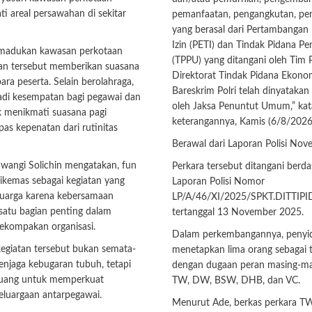
i areal persawahan di sekitar
pemanfaatan, pengangkutan, pe
yang berasal dari Pertambangan
Izin (PETI) dan Tindak Pidana P
madukan kawasan perkotaan
(TPPU) yang ditangani oleh Tim 
n tersebut memberikan suasana
Direktorat Tindak Pidana Ekono
ara peserta. Selain berolahraga,
Bareskrim Polri telah dinyatakan
adi kesempatan bagi pegawai dan
oleh Jaksa Penuntut Umum,” ka
k menikmati suasana pagi
keterangannya, Kamis (6/8/2026
pas kepenatan dari rutinitas
Berawal dari Laporan Polisi No
wangi Solichin mengatakan, fun
Perkara tersebut ditangani berd
ikemas sebagai kegiatan yang
Laporan Polisi Nomor
luarga karena kebersamaan
LP/A/46/XI/2025/SPKT.DITTI
satu bagian penting dalam
tertanggal 13 November 2025.
kompakan organisasi.
Dalam perkembangannya, penyid
egiatan tersebut bukan semata-
menetapkan lima orang sebagai 
njaga kebugaran tubuh, tetapi
dengan dugaan peran masing-mas
ruang untuk memperkuat
TW, DW, BSW, DHB, dan VC.
luargaan antarpegawai.
Menurut Ade, berkas perkara T