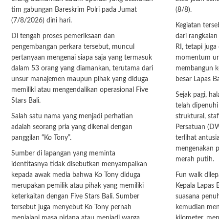
tim gabungan Bareskrim Polri pada Jumat
(8/8).
(7/8/2026) dini hari.
Kegiatan terse
Di tengah proses pemeriksaan dan
dari rangkaia
pengembangan perkara tersebut, muncul
RI, tetapi jug
pertanyaan mengenai siapa saja yang termasuk
momentum unt
dalam 53 orang yang diamankan, terutama dari
membangun keb
unsur manajemen maupun pihak yang diduga
besar Lapas B
memiliki atau mengendalikan operasional Five
Sejak pagi, h
Stars Bali.
telah dipenuhi
Salah satu nama yang menjadi perhatian
struktural, st
adalah seorang pria yang dikenal dengan
Persatuan (DW
panggilan “Ko Tony”.
terlihat antus
mengenakan pa
Sumber di lapangan yang meminta
merah putih.
identitasnya tidak disebutkan menyampaikan
kepada awak media bahwa Ko Tony diduga
Fun walk dilep
merupakan pemilik atau pihak yang memiliki
Kepala Lapas 
keterkaitan dengan Five Stars Bali. Sumber
suasana penuh
tersebut juga menyebut Ko Tony pernah
kemudian mene
menjalani masa pidana atau menjadi warga
kilometer, me