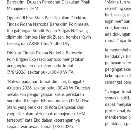
Bareskrim: Dugaan Peredaran Dilakukan Pihak
“Makna fun wal
Manajemen THM
refreshing sej
hari, sekaligu
Operasi di Five Stars Bali dilakukan Direktorat
ingin membang
Tindak Pidana Narkoba Bareskrim Polri melalui
erat, karena di
tim gabungan Subdit IV dan Satgas NIC yang
ada dukungan k
dipimpin Kombes Handik Zusen, Kombes Kevin
rumah,” ujar So
Leleury, dan AKBP Titus Yudho Ully.
Ia menambahk
Direktur Tindak Pidana Narkoba Bareskrim
hendaknya tid
Polri Brigjen Eko Hadi Santoso mengatakan
perayaan serem
pengungkapan dilakukan pada Jumat
pengingat aka
(7/8/2026) sekitar pukul 00.40 WITA.
kekompakan, k
“Bahwa pada hari Jumat dini hari, tanggal 7
semangat peng
Agustus 2026, sekitar pukul 00.40 WITA, telah
“Dengan tubu
melakukan pengungkapan kasus peredaran
semakin solid,
narkoba di tempat hiburan malam (THM) Five
dapat menjala
Stars, yang berlokasi di Kota Denpasar, Bali
profesional, 
yang dilakukan oleh pihak manajemen THM
memberikan pe
tersebut,” kata Eko dalam keterangannya
pembinaan pe
kepada wartawan, Jumat (7/8/2026).