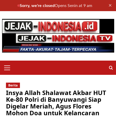
×
Sorry, we're closed
Opens Senin at 9 am
Skip
to
content
Primary
Menu
Berita
Insya Allah Shalawat Akbar HUT
Ke-80 Polri di Banyuwangi Siap
Digelar Meriah, Agus Flores
Mohon Doa untuk Kelancaran