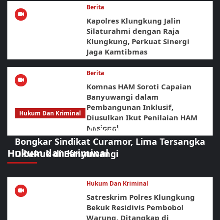
Berita
Kapolres Klungkung Jalin
Silaturahmi dengan Raja
Klungkung, Perkuat Sinergi
Jaga Kamtibmas
Berita
Komnas HAM Soroti Capaian
Banyuwangi dalam
Pembangunan Inklusif,
Hukum Dan Kriminal
Diusulkan Ikut Penilaian HAM
Nasional
Sikat Habis! URC Macan Blambangan
Bongkar Sindikat Curamor, Lima Tersangka
Hukum dan Kriminal
Dibekuk di Banyuwangi
Hukum Dan Kriminal
Satreskrim Polres Klungkung
Bekuk Residivis Pembobol
Warung, Ditangkap di