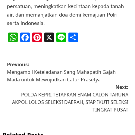
persatuan, meningkatkan kecintaan kepada tanah
air, dan memanjatkan doa demi kemajuan Polri
serta Indonesia.
WhatsApp
Facebook
Pinterest
X
Line
Share
Post
Previous:
Mengambil Keteladanan Sang Mahapatih Gajah
navigation
Mada untuk Mewujudkan Catur Prasetya
Next:
POLDA KEPRI TETAPKAN ENAM CALON TARUNA
AKPOL LOLOS SELEKSI DAERAH, SIAP IKUTI SELEKSI
TINGKAT PUSAT
Related Posts