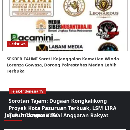
Peristiwa
SEKBER FAHMI Soroti Kejanggalan Kematian Winda
Lorenza Gowasa, Dorong Polrestabes Medan Lebih
Terbuka
Jejak-Indonesia TV
Sorotan Tajam: Dugaan Kongkalikong
Proyek Kota Pasuruan Terkuak, LSM LIRA
Jejak-Indonesia TV
Turun Tangan Kawal Anggaran Rakyat