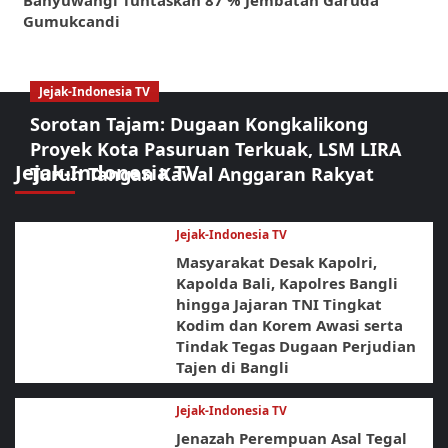
Banyuwangi Tuntaskan 87 % Jembatan Garuda
Gumukcandi
Jejak-Indonesia TV
Sorotan Tajam: Dugaan Kongkalikong
Proyek Kota Pasuruan Terkuak, LSM LIRA
Jejak-Indonesia TV
Turun Tangan Kawal Anggaran Rakyat
Jejak-Indonesia TV
Masyarakat Desak Kapolri,
Kapolda Bali, Kapolres Bangli
hingga Jajaran TNI Tingkat
Kodim dan Korem Awasi serta
Tindak Tegas Dugaan Perjudian
Tajen di Bangli
Jejak-Indonesia TV
Jenazah Perempuan Asal Tegal