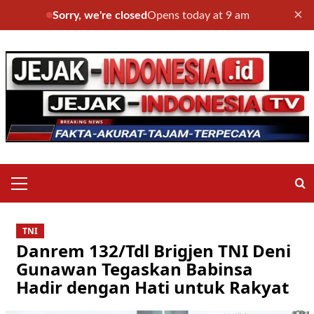
×
Sorry, we're closed
Opens today at 9 am
Skip
to
content
Primary
Menu
TNI
Danrem 132/Tdl Brigjen TNI Deni
Gunawan Tegaskan Babinsa
Hadir dengan Hati untuk Rakyat