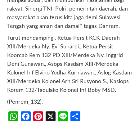
menjadi solusi, dan memberikan rasa aman bagi
rakyat. Sinergi TNI, Polri, pemerintah daerah, dan
masyarakat akan terus kita jaga demi Sulawesi
Tengah yang aman dan damai,” tegas Danrem.
Turut mendampingi, Ketua Persit KCK Daerah
XIII/Merdeka Ny. Evi Suhardi., Ketua Persit
Koorcab Rem 132 PD XIII/Merdeka Ny. Inggrid
Deni Gunawan., Asops Kasdam XIII/Merdeka
Kolonel Inf Elvino Yudha Kurniawan., Aslog Kasdam
XIII/Merdeka Kolonel Arh Sri Rusyono S., Kasiops
Korem 132/Tadulako Kolonel Inf Boby MSD.
(Penrem_132).
WhatsApp
Facebook
Pinterest
X
Line
Share