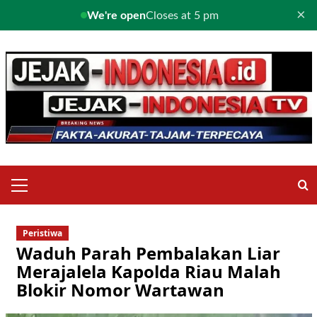
×
We're open
Closes at 5 pm
Skip
to
content
Primary
Menu
Peristiwa
Waduh Parah Pembalakan Liar
Merajalela Kapolda Riau Malah
Blokir Nomor Wartawan