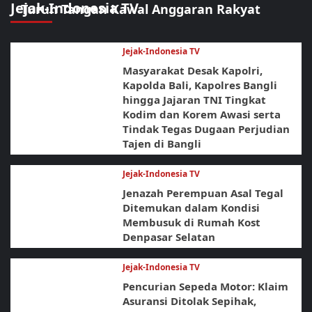
Jejak-Indonesia TV
Turun Tangan Kawal Anggaran Rakyat
Jejak-Indonesia TV
Masyarakat Desak Kapolri,
Kapolda Bali, Kapolres Bangli
hingga Jajaran TNI Tingkat
Kodim dan Korem Awasi serta
Tindak Tegas Dugaan Perjudian
Tajen di Bangli
Jejak-Indonesia TV
Jenazah Perempuan Asal Tegal
Ditemukan dalam Kondisi
Membusuk di Rumah Kost
Denpasar Selatan
Jejak-Indonesia TV
Pencurian Sepeda Motor: Klaim
Asuransi Ditolak Sepihak,