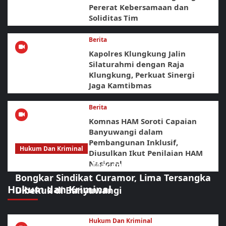
Pererat Kebersamaan dan
Soliditas Tim
Berita
Kapolres Klungkung Jalin
Silaturahmi dengan Raja
Klungkung, Perkuat Sinergi
Jaga Kamtibmas
Berita
Komnas HAM Soroti Capaian
Banyuwangi dalam
Pembangunan Inklusif,
Hukum Dan Kriminal
Diusulkan Ikut Penilaian HAM
Nasional
Sikat Habis! URC Macan Blambangan
Bongkar Sindikat Curamor, Lima Tersangka
Hukum dan Kriminal
Dibekuk di Banyuwangi
Hukum Dan Kriminal