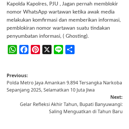
Kapolda Kapolres, PJU , Jagan pernah memblokir
nomor WhatsApp wartawan ketika awak media
melakukan komfirmasi dan memberikan informasi,
pemblokiran nomor wartawan suatu tindakan
penyumbatan informasi, ( Ghosting).
WhatsApp
Facebook
Pinterest
X
Line
Share
Post
Previous:
Polda Metro Jaya Amankan 9.894 Tersangka Narkoba
navigation
Sepanjang 2025, Selamatkan 10 Juta Jiwa
Next:
Gelar Refleksi Akhir Tahun, Bupati Banyuwangi:
Saling Menguatkan di Tahun Baru