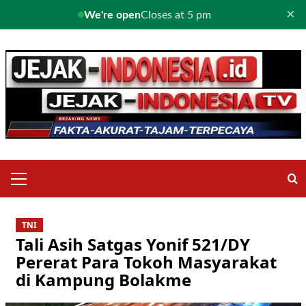
×
We're open
Closes at 5 pm
Skip
to
content
Primary
Menu
TNI
Tali Asih Satgas Yonif 521/DY
Pererat Para Tokoh Masyarakat
di Kampung Bolakme