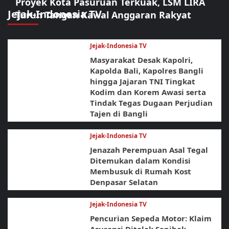
Proyek Kota Pasuruan Terkuak, LSM LIRA
Jejak-Indonesia TV
Turun Tangan Kawal Anggaran Rakyat
Jejak-Indonesia TV
Masyarakat Desak Kapolri,
Kapolda Bali, Kapolres Bangli
hingga Jajaran TNI Tingkat
Kodim dan Korem Awasi serta
Tindak Tegas Dugaan Perjudian
Tajen di Bangli
Jejak-Indonesia TV
Jenazah Perempuan Asal Tegal
Ditemukan dalam Kondisi
Membusuk di Rumah Kost
Denpasar Selatan
Jejak-Indonesia TV
Pencurian Sepeda Motor: Klaim