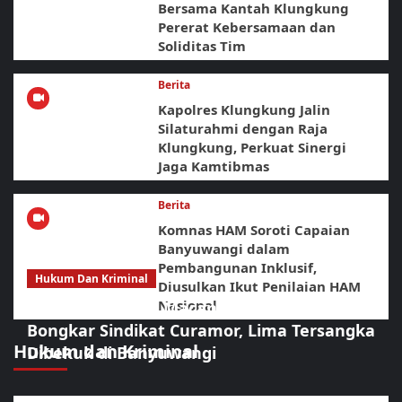
Bersama Kantah Klungkung
Pererat Kebersamaan dan
Soliditas Tim
Berita
Kapolres Klungkung Jalin
Silaturahmi dengan Raja
Klungkung, Perkuat Sinergi
Jaga Kamtibmas
Berita
Komnas HAM Soroti Capaian
Banyuwangi dalam
Pembangunan Inklusif,
Hukum Dan Kriminal
Diusulkan Ikut Penilaian HAM
Nasional
Sikat Habis! URC Macan Blambangan
Bongkar Sindikat Curamor, Lima Tersangka
Hukum dan Kriminal
Dibekuk di Banyuwangi