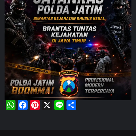
WhatsApp
Facebook
Pinterest
X
Line
Share