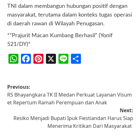
TNI dalam membangun hubungan positif dengan
masyarakat, terutama dalam konteks tugas operasi
di daerah rawan di Wilayah Penugasan.
*”Prajurit Macan Kumbang Berhasil” (Yonif
521/DY)*
WhatsApp
Facebook
Pinterest
X
Line
Share
Post
Previous:
RS Bhayangkara TK II Medan Perkuat Layanan Visum
navigation
et Repertum Ramah Perempuan dan Anak
Next:
Resiko Menjadi Bupati Ipuk Fiestiandan Harus Siap
Menerima Kritikan Dari Masyarakat