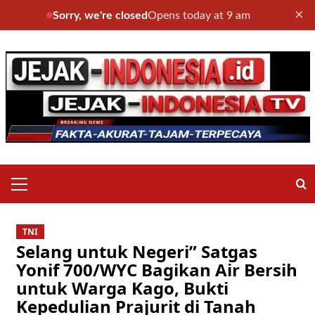
×
Sorry, we're closed
Opens today at 9 am
Skip
to
content
Primary
Menu
TNI
Selang untuk Negeri” Satgas
Yonif 700/WYC Bagikan Air Bersih
untuk Warga Kago, Bukti
Kepedulian Prajurit di Tanah