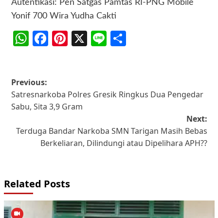
Autentikasi: Pen Satgas Pamtas RI-PNG Mobile
Yonif 700 Wira Yudha Cakti
WhatsApp
Facebook
Pinterest
X
Line
Share
Post
Previous:
Satresnarkoba Polres Gresik Ringkus Dua Pengedar
navigation
Sabu, Sita 3,9 Gram
Next:
Terduga Bandar Narkoba SMN Tarigan Masih Bebas
Berkeliaran, Dilindungi atau Dipelihara APH??
Related Posts