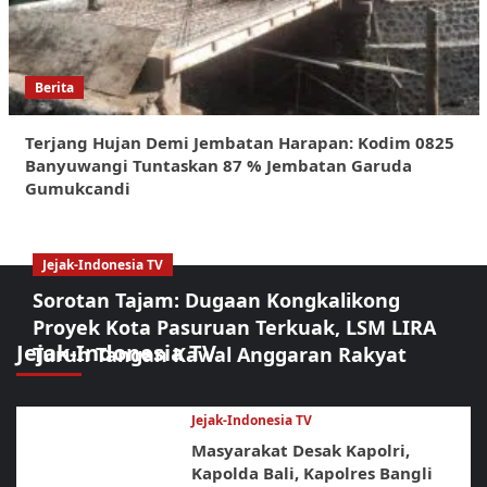
Berita
Terjang Hujan Demi Jembatan Harapan: Kodim 0825
Banyuwangi Tuntaskan 87 % Jembatan Garuda
Gumukcandi
Jejak-Indonesia TV
Sorotan Tajam: Dugaan Kongkalikong
Proyek Kota Pasuruan Terkuak, LSM LIRA
Jejak-Indonesia TV
Turun Tangan Kawal Anggaran Rakyat
Jejak-Indonesia TV
Masyarakat Desak Kapolri,
Kapolda Bali, Kapolres Bangli