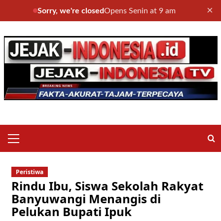
×
Sorry, we're closed
Opens Senin at 9 am
Skip
to
content
Primary
Menu
Peristiwa
Rindu Ibu, Siswa Sekolah Rakyat
Banyuwangi Menangis di
Pelukan Bupati Ipuk