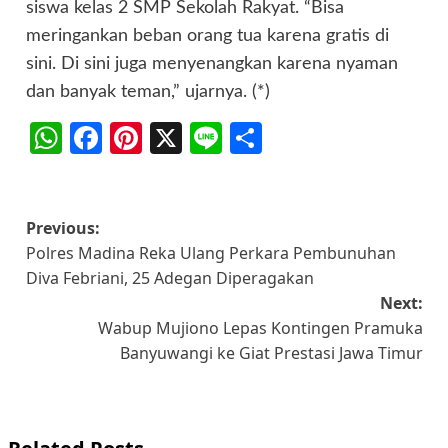
siswa kelas 2 SMP Sekolah Rakyat. “Bisa
meringankan beban orang tua karena gratis di
sini. Di sini juga menyenangkan karena nyaman
dan banyak teman,” ujarnya. (*)
WhatsApp
Facebook
Pinterest
X
Line
Share
Post
Previous:
Polres Madina Reka Ulang Perkara Pembunuhan
navigation
Diva Febriani, 25 Adegan Diperagakan
Next:
Wabup Mujiono Lepas Kontingen Pramuka
Banyuwangi ke Giat Prestasi Jawa Timur