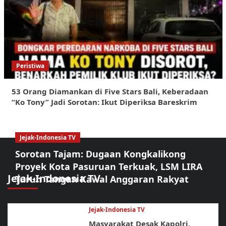
Peristiwa
53 Orang Diamankan di Five Stars Bali, Keberadaan
“Ko Tony” Jadi Sorotan: Ikut Diperiksa Bareskrim
Jejak-Indonesia TV
Sorotan Tajam: Dugaan Kongkalikong
Proyek Kota Pasuruan Terkuak, LSM LIRA
Jejak-Indonesia TV
Turun Tangan Kawal Anggaran Rakyat
Jejak-Indonesia TV
Masyarakat Desak Kapolri,