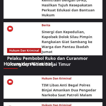
Hasilkan Tujuh Kesepakatan
Perkuat Edukasi dan Bantuan
Hukum
Berita
Sinergi dan Kepedulian,
Kapolsek Dolok Silau Pimpin
Rangkaian Giat Sambang ke
Warga dan Pantau Ibadah
Hukum Dan Kriminal
Jumat
Pelaku Pembobol Ruko dan Curanmor
Hukum dan Kriminal
Ditangkap Polsek Binjai Timur
Hukum Dan Kriminal
TIM Libas Anti Begal Polres
Binjai Amankan Dua Pengedar
Narkoba Saat Patroli Malam
Hukum Dan Kriminal