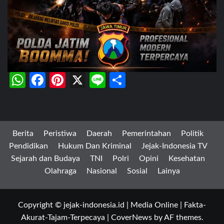
WhatsApp
Facebook
Pinterest
X
Line
Share
Berita
Peristiwa
Daerah
Pemerintahan
Politik
Pendidikan
Hukum Dan Kriminal
Jejak-Indonesia TV
Sejarah dan Budaya
TNI
Polri
Opini
Kesehatan
Olahraga
Nasional
Sosial
Lainya
Copyright © jejak-indonesia.id | Media Online | Fakta-
Akurat-Tajam-Terpecaya
|
CoverNews
by AF themes.