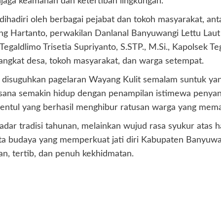
jaga keamanan dan ketertiban lingkungan.
dihadiri oleh berbagai pejabat dan tokoh masyarakat, ant
g Hartanto, perwakilan Danlanal Banyuwangi Lettu Laut
 Tegaldlimo Trisetia Supriyanto, S.STP., M.Si., Kapolsek 
rangkat desa, tokoh masyarakat, dan warga setempat.
 disuguhkan pagelaran Wayang Kulit semalam suntuk yan
asana semakin hidup dengan penampilan istimewa penyany
Pentul yang berhasil menghibur ratusan warga yang memad
dar tradisi tahunan, melainkan wujud rasa syukur atas h
sata budaya yang memperkuat jati diri Kabupaten Banyuwan
n, tertib, dan penuh kekhidmatan.