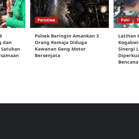
Peristiwa
Polri
6
Polsek Beringin Amankan 3
Latihan 
g dan
Orang Remaja Diduga
Kogabwil
: Satukan
Kawanan Geng Motor
Sinergi 
rsamaan
Bersenjata
Diperku
Bencana