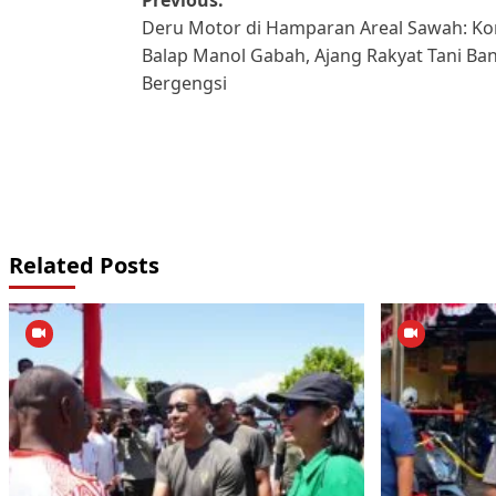
Post
Deru Motor di Hamparan Areal Sawah: K
navigation
Balap Manol Gabah, Ajang Rakyat Tani B
Bergengsi
Related Posts