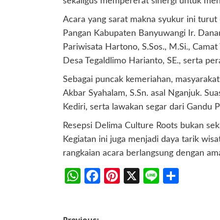
sekaligus mempererat sinergi untuk men
Acara yang sarat makna syukur ini turut 
Pangan Kabupaten Banyuwangi Ir. Danan
Pariwisata Hartono, S.Sos., M.Si., Camat
Desa Tegaldlimo Harianto, SE., serta pe
Sebagai puncak kemeriahan, masyarakat
Akbar Syahalam, S.Sn. asal Nganjuk. Su
Kediri, serta lawakan segar dari Gandu 
Resepsi Delima Culture Roots bukan seka
Kegiatan ini juga menjadi daya tarik wi
rangkaian acara berlangsung dengan ama
WhatsApp
Facebook
Pinterest
X
Line
Share
Previous: