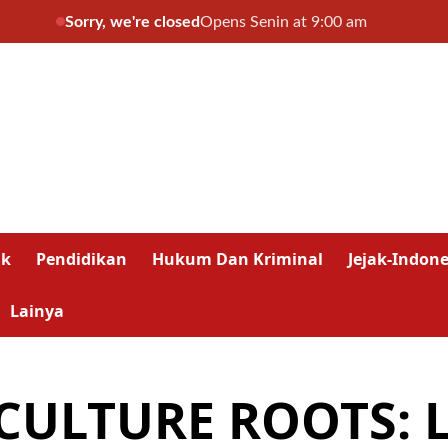
Sorry, we're closed
Opens Senin at 9:00 am
ik
Pendidikan
Hukum Dan Kriminal
Jejak-Indone
Lainya
 CULTURE ROOTS: 