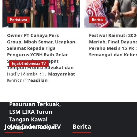
Peristiwa
Berita
Owner PT Cahaya Pers
Festival Raimuti 202
Group, Mbah Semar, Ucapkan
Meriah, Final Dayun
Selamat kepada Tiga
Perahu Mesin 15 PK 
Pengurus YCBH Raih Gelar
Semangat dan Kebe
Sarjana Hukum, Cepat
Jejak-Indonesia TV
Tempuh Profesi Advokat dan
Sorotan Tajam:
Hadir Membantu Masyarakat
Mencari Keadilan
Dugaan
Kongkalikong
Proyek Kota
Pasuruan Terkuak,
LSM LIRA Turun
Tangan Kawal
Jejak-Indonesia TV
Berita
Anggaran Rakyat