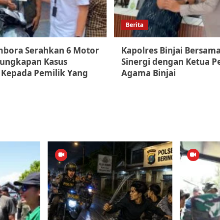
Berita
mbora Serahkan 6 Motor
Kapolres Binjai Bersama
gungkapan Kasus
Sinergi dengan Ketua P
Kepada Pemilik Yang
Agama Binjai