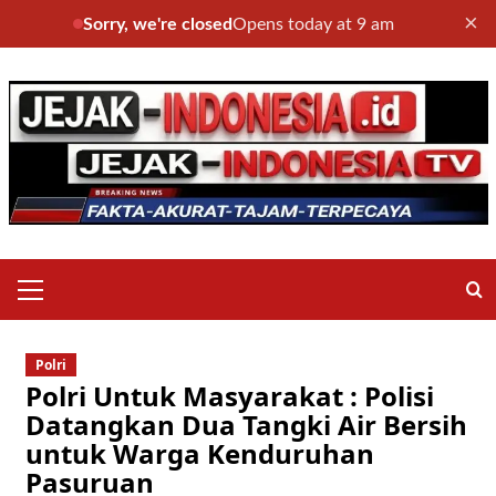
×
Sorry, we're closed
Opens today at 9 am
Skip
to
content
Primary
Menu
Polri
Polri Untuk Masyarakat : Polisi
Datangkan Dua Tangki Air Bersih
untuk Warga Kenduruhan
Pasuruan