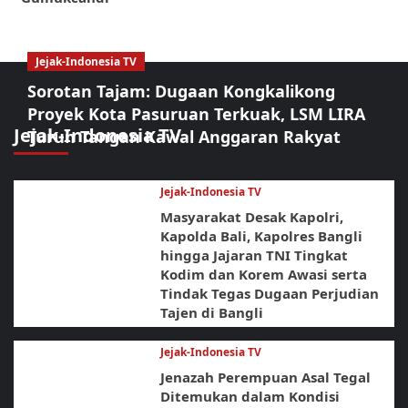
Jejak-Indonesia TV
Sorotan Tajam: Dugaan Kongkalikong
Proyek Kota Pasuruan Terkuak, LSM LIRA
Jejak-Indonesia TV
Turun Tangan Kawal Anggaran Rakyat
Jejak-Indonesia TV
Masyarakat Desak Kapolri,
Kapolda Bali, Kapolres Bangli
hingga Jajaran TNI Tingkat
Kodim dan Korem Awasi serta
Tindak Tegas Dugaan Perjudian
Tajen di Bangli
Jejak-Indonesia TV
Jenazah Perempuan Asal Tegal
Ditemukan dalam Kondisi