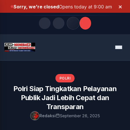
×
Sorry, we're closed
Opens today at 9:00 am
Quick Links
Menu
LATEST UPDATES
Agustus 10, 2026
FOLLOW US
POLRI
Polri Siap Tingkatkan Pelayanan
Publik Jadi Lebih Cepat dan
Transparan
Redaksi
September 26, 2025