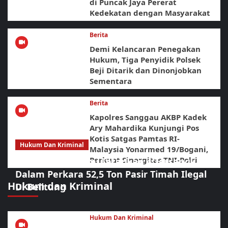
di Puncak Jaya Pererat
Kedekatan dengan Masyarakat
Berita
Demi Kelancaran Penegakan
Hukum, Tiga Penyidik Polsek
Beji Ditarik dan Dinonjobkan
Sementara
Berita
Kapolres Sanggau AKBP Kadek
Ary Mahardika Kunjungi Pos
Kotis Satgas Pamtas RI-
Hukum Dan Kriminal
Malaysia Yonarmed 19/Bogani,
Perkuat Sinergitas TNI-Polri
Polda Babel Resmi Tetapkan 4 Tersangka
Dalam Perkara 52,5 Ton Pasir Timah Ilegal
Hukum dan Kriminal
Di Belitung
Hukum Dan Kriminal