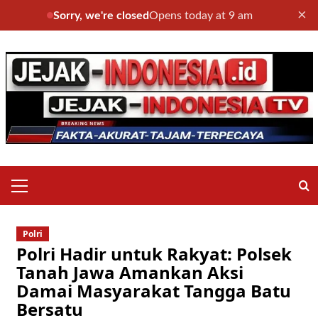
×
Sorry, we're closed
Opens today at 9 am
Skip
to
content
Primary
Menu
Polri
Polri Hadir untuk Rakyat: Polsek
Tanah Jawa Amankan Aksi
Damai Masyarakat Tangga Batu
Bersatu