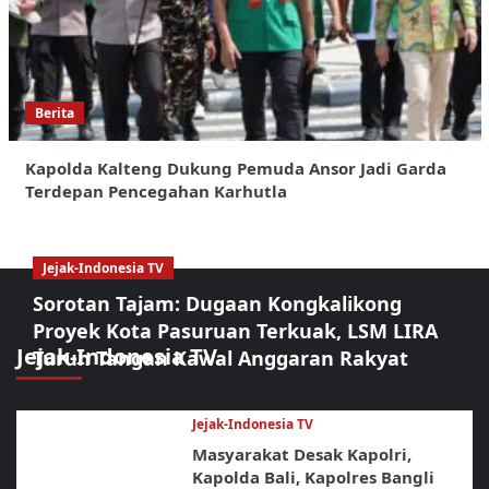
Berita
Kapolda Kalteng Dukung Pemuda Ansor Jadi Garda
Terdepan Pencegahan Karhutla
Jejak-Indonesia TV
Sorotan Tajam: Dugaan Kongkalikong
Proyek Kota Pasuruan Terkuak, LSM LIRA
Jejak-Indonesia TV
Turun Tangan Kawal Anggaran Rakyat
Jejak-Indonesia TV
Masyarakat Desak Kapolri,
Kapolda Bali, Kapolres Bangli