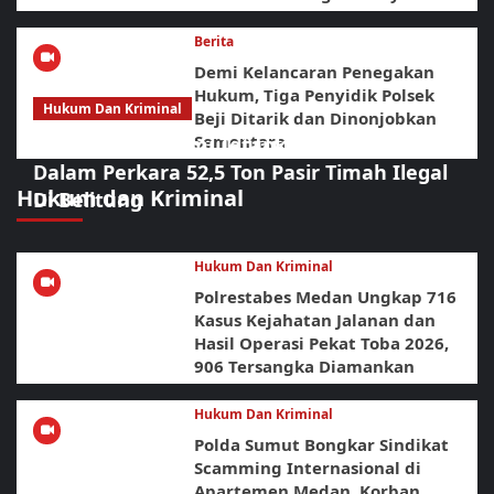
Berita
Demi Kelancaran Penegakan
Hukum, Tiga Penyidik Polsek
Hukum Dan Kriminal
Beji Ditarik dan Dinonjobkan
Sementara
Polda Babel Resmi Tetapkan 4 Tersangka
Dalam Perkara 52,5 Ton Pasir Timah Ilegal
Hukum dan Kriminal
Di Belitung
Hukum Dan Kriminal
Polrestabes Medan Ungkap 716
Kasus Kejahatan Jalanan dan
Hasil Operasi Pekat Toba 2026,
906 Tersangka Diamankan
Hukum Dan Kriminal
Polda Sumut Bongkar Sindikat
Scamming Internasional di
Apartemen Medan, Korban