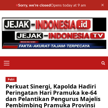
×
Sorry, we're closed
Opens today at 9 am
Skip
to
content
Primary
Menu
Polri
Perkuat Sinergi, Kapolda Hadiri
Peringatan Hari Pramuka ke-64
dan Pelantikan Pengurus Majelis
Pembimbing Pramuka Provinsi