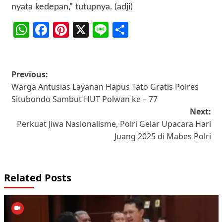
nyata kedepan,” tutupnya. (adji)
WhatsApp
Facebook
Pinterest
X
Line
Share
Post
Previous:
Warga Antusias Layanan Hapus Tato Gratis Polres
navigation
Situbondo Sambut HUT Polwan ke – 77
Next:
Perkuat Jiwa Nasionalisme, Polri Gelar Upacara Hari
Juang 2025 di Mabes Polri
Related Posts