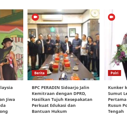
Berita
Polri
laysia
BPC PERADIN Sidoarjo Jalin
Kunker k
i
Kemitraan dengan DPRD,
Sumut L
an Jiwa
Hasilkan Tujuh Kesepakatan
Pertama
ada
Perkuat Edukasi dan
Rusun Po
kong
Bantuan Hukum
Tengah