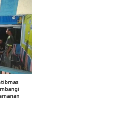
mtibmas
ambangi
yamanan