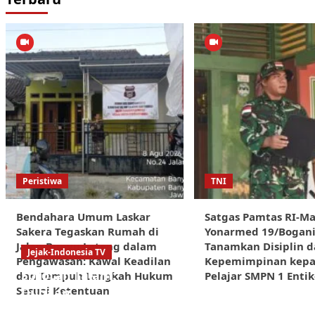
Peristiwa
TNI
Bendahara Umum Laskar
Satgas Pamtas RI-Ma
Sakera Tegaskan Rumah di
Yonarmed 19/Bogan
Jalan Bunyu Lateng dalam
Tanamkan Disiplin d
Jejak-Indonesia TV
Pengawasan: Kawal Keadilan
Kepemimpinan kep
Sorotan Tajam:
dan Tempuh Langkah Hukum
Pelajar SMPN 1 Enti
Sesuai Ketentuan
Dugaan
Kongkalikong