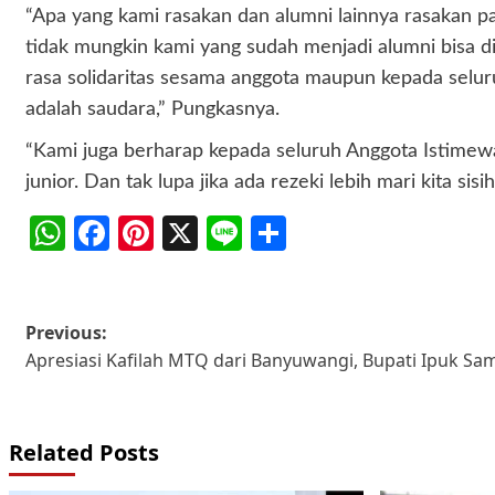
“Apa yang kami rasakan dan alumni lainnya rasakan p
tidak mungkin kami yang sudah menjadi alumni bisa d
rasa solidaritas sesama anggota maupun kepada selur
adalah saudara,” Pungkasnya.
“Kami juga berharap kepada seluruh Anggota Istimewa
junior. Dan tak lupa jika ada rezeki lebih mari ki
WhatsApp
Facebook
Pinterest
X
Line
Share
Post
Previous:
Apresiasi Kafilah MTQ dari Banyuwangi, Bupati Ipuk S
navigation
Related Posts