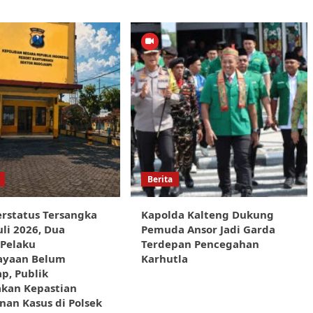
Berita
rstatus Tersangka
Kapolda Kalteng Dukung
uli 2026, Dua
Pemuda Ansor Jadi Garda
 Pelaku
Terdepan Pencegahan
ayaan Belum
Karhutla
p, Publik
akan Kepastian
an Kasus di Polsek