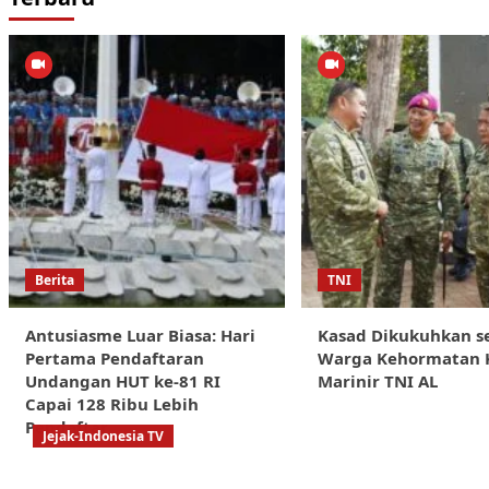
Berita
TNI
Antusiasme Luar Biasa: Hari
Kasad Dikukuhkan s
Pertama Pendaftaran
Warga Kehormatan 
Undangan HUT ke-81 RI
Marinir TNI AL
Capai 128 Ribu Lebih
Pendaftar
Jejak-Indonesia TV
Sorotan Tajam: