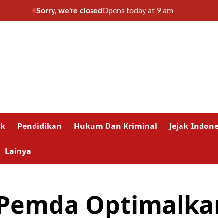
Sorry, we're closed
Opens today at 9 am
ik
Pendidikan
Hukum Dan Kriminal
Jejak-Indone
Lainya
Pemda Optimalkan