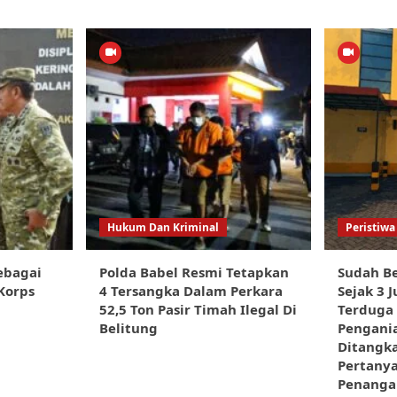
Hukum Dan Kriminal
Peristiwa
ebagai
Polda Babel Resmi Tetapkan
Sudah Be
Korps
4 Tersangka Dalam Perkara
Sejak 3 J
52,5 Ton Pasir Timah Ilegal Di
Terduga
Belitung
Pengani
Ditangka
Pertany
Penangan