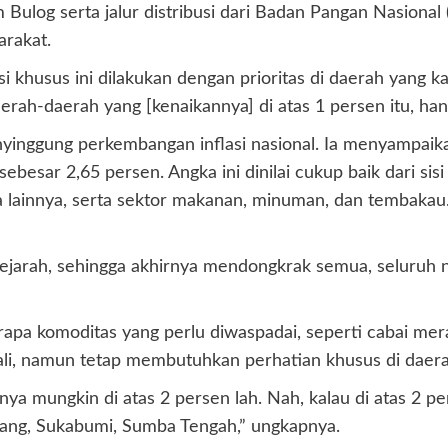
 Bulog serta jalur distribusi dari Badan Pangan Nasional
rakat.
 khusus ini dilakukan dengan prioritas di daerah yang k
erah-daerah yang [kenaikannya] di atas 1 persen itu, hany
nyinggung perkembangan inflasi nasional. Ia menyampaika
ebesar 2,65 persen. Angka ini dinilai cukup baik dari
jasa lainnya, serta sektor makanan, minuman, dan temba
 sejarah, sehingga akhirnya mendongkrak semua, seluruh 
a komoditas yang perlu diwaspadai, seperti cabai mera
li, namun tetap membutuhkan perhatian khusus di daera
ya mungkin di atas 2 persen lah. Nah, kalau di atas 2 pers
erang, Sukabumi, Sumba Tengah,” ungkapnya.