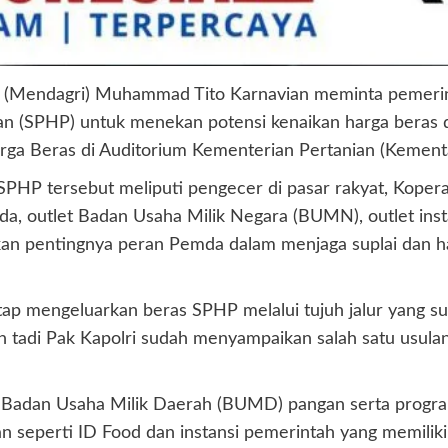
ri (Mendagri) Muhammad Tito Karnavian meminta pemeri
an (SPHP) untuk menekan potensi kenaikan harga beras d
rga Beras di Auditorium Kementerian Pertanian (Kementa
SPHP tersebut meliputi pengecer di pasar rakyat, Kopera
, outlet Badan Usaha Milik Negara (BUMN), outlet ins
n pentingnya peran Pemda dalam menjaga suplai dan harg
tetap mengeluarkan beras SPHP melalui tujuh jalur yang
an tadi Pak Kapolri sudah menyampaikan salah satu usul
i Badan Usaha Milik Daerah (BUMD) pangan serta progra
erti ID Food dan instansi pemerintah yang memiliki jari