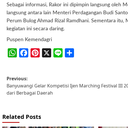
Sebagai informasi, Rakor ini dipimpin langsung oleh 
langsung antara lain Menteri Perdagangan Budi Santos
Perum Bulog Ahmad Rizal Ramdhani. Sementara itu, Me
kegiatan ini secara daring.
Puspen Kemendagri
WhatsApp
Facebook
Pinterest
X
Line
Share
Post
Previous:
Banyuwangi Gelar Kompetisi Ijen Marching Festival III 20
navigation
dari Berbagai Daerah
Related Posts