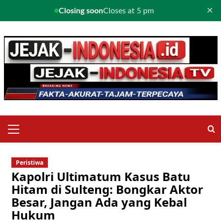
×
Closing soon
Closes at 5 pm
Skip
to
content
Primary
Menu
Peristiwa
Kapolri Ultimatum Kasus Batu
Hitam di Sulteng: Bongkar Aktor
Besar, Jangan Ada yang Kebal
Hukum