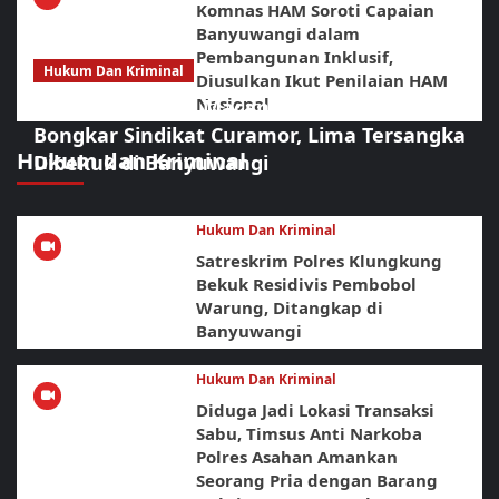
Komnas HAM Soroti Capaian
Banyuwangi dalam
Pembangunan Inklusif,
Hukum Dan Kriminal
Diusulkan Ikut Penilaian HAM
Nasional
Sikat Habis! URC Macan Blambangan
Bongkar Sindikat Curamor, Lima Tersangka
Hukum dan Kriminal
Dibekuk di Banyuwangi
Hukum Dan Kriminal
Satreskrim Polres Klungkung
Bekuk Residivis Pembobol
Warung, Ditangkap di
Banyuwangi
Hukum Dan Kriminal
Diduga Jadi Lokasi Transaksi
Sabu, Timsus Anti Narkoba
Polres Asahan Amankan
Seorang Pria dengan Barang