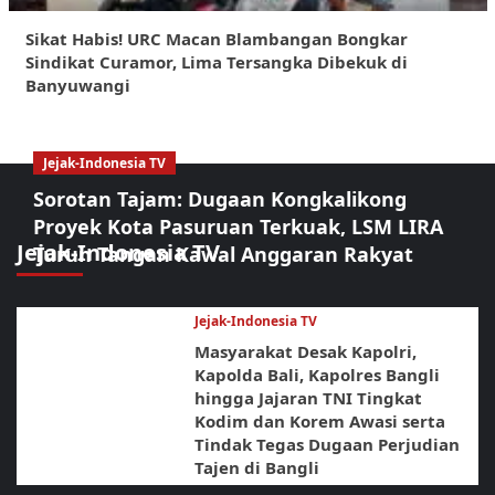
Sikat Habis! URC Macan Blambangan Bongkar
Sindikat Curamor, Lima Tersangka Dibekuk di
Banyuwangi
Jejak-Indonesia TV
Sorotan Tajam: Dugaan Kongkalikong
Proyek Kota Pasuruan Terkuak, LSM LIRA
Jejak-Indonesia TV
Turun Tangan Kawal Anggaran Rakyat
Jejak-Indonesia TV
Masyarakat Desak Kapolri,
Kapolda Bali, Kapolres Bangli
hingga Jajaran TNI Tingkat
Kodim dan Korem Awasi serta
Tindak Tegas Dugaan Perjudian
Tajen di Bangli