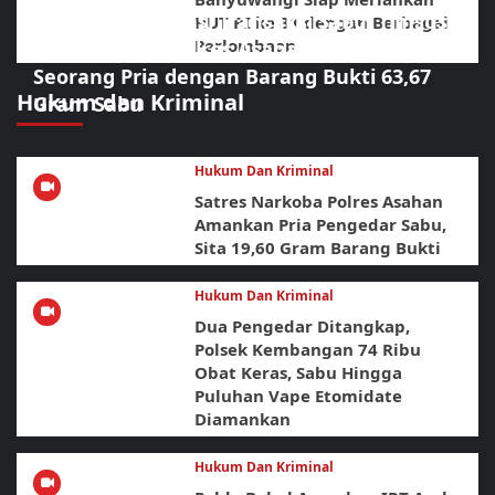
Diduga Jadi Lokasi Transaksi Sabu, Timsus
HUT RI ke 81 dengan Berbagai
Perlombaan
Anti Narkoba Polres Asahan Amankan
Seorang Pria dengan Barang Bukti 63,67
Hukum dan Kriminal
Gram Sabu
Hukum Dan Kriminal
Satres Narkoba Polres Asahan
Amankan Pria Pengedar Sabu,
Sita 19,60 Gram Barang Bukti
Hukum Dan Kriminal
Dua Pengedar Ditangkap,
Polsek Kembangan 74 Ribu
Obat Keras, Sabu Hingga
Puluhan Vape Etomidate
Diamankan
Hukum Dan Kriminal