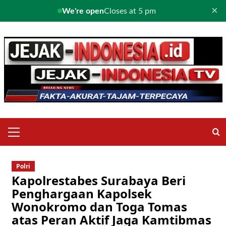
×
We're open
Closes at 5 pm
Skip
to
content
Primary
Menu
Polri
Kapolrestabes Surabaya Beri
Penghargaan Kapolsek
Wonokromo dan Toga Tomas
atas Peran Aktif Jaga Kamtibmas