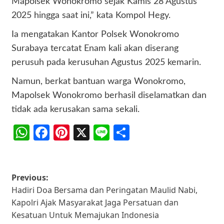
Mapolsek Wonokromo sejak Kamis 28 Agustus
2025 hingga saat ini,” kata Kompol Hegy.
Ia mengatakan Kantor Polsek Wonokromo
Surabaya tercatat Enam kali akan diserang
perusuh pada kerusuhan Agustus 2025 kemarin.
Namun, berkat bantuan warga Wonokromo,
Mapolsek Wonokromo berhasil diselamatkan dan
tidak ada kerusakan sama sekali.
WhatsApp
Facebook
Pinterest
X
Line
Share
Post
Previous:
Hadiri Doa Bersama dan Peringatan Maulid Nabi,
navigation
Kapolri Ajak Masyarakat Jaga Persatuan dan
Kesatuan Untuk Memajukan Indonesia