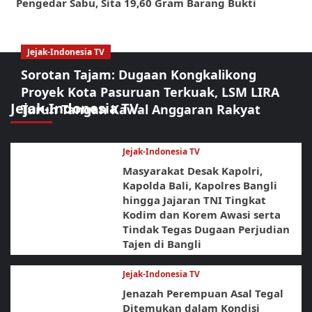
Pengedar Sabu, Sita 19,60 Gram Barang Bukti
Jejak-Indonesia TV
Sorotan Tajam: Dugaan Kongkalikong
Proyek Kota Pasuruan Terkuak, LSM LIRA
Jejak-Indonesia TV
Turun Tangan Kawal Anggaran Rakyat
Jejak-Indonesia TV
Masyarakat Desak Kapolri,
Kapolda Bali, Kapolres Bangli
hingga Jajaran TNI Tingkat
Kodim dan Korem Awasi serta
Tindak Tegas Dugaan Perjudian
Tajen di Bangli
Jejak-Indonesia TV
Jenazah Perempuan Asal Tegal
Ditemukan dalam Kondisi