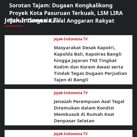
Sorotan Tajam: Dugaan Kongkalikong
Proyek Kota Pasuruan Terkuak, LSM LIRA
Jejak-Indonesia TV
Turun Tangan Kawal Anggaran Rakyat
Jejak-Indonesia TV
Masyarakat Desak Kapolri,
Kapolda Bali, Kapolres Bangli
hingga Jajaran TNI Tingkat
Kodim dan Korem Awasi serta
Tindak Tegas Dugaan Perjudian
Tajen di Bangli
Jejak-Indonesia TV
Jenazah Perempuan Asal Tegal
Ditemukan dalam Kondisi
Membusuk di Rumah Kost
Denpasar Selatan
Jejak-Indonesia TV