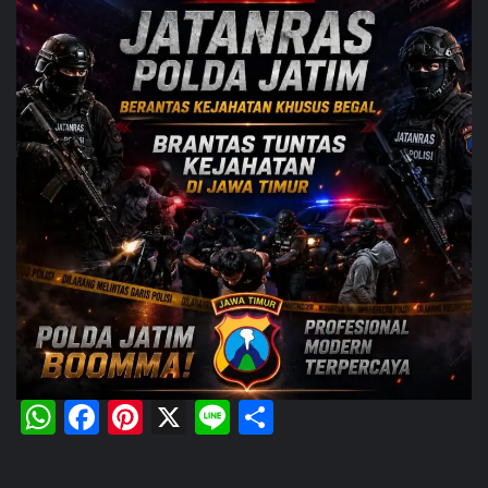
WhatsApp
Facebook
Pinterest
X
Line
Share