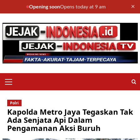
×
Opening soon
Opens today at 9 am
Skip
to
content
Primary
Menu
Polri
Kapolda Metro Jaya Tegaskan Tak
Ada Senjata Api Dalam
Pengamanan Aksi Buruh