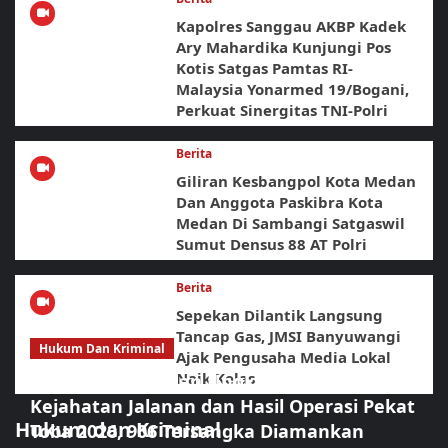
Kapolres Sanggau AKBP Kadek
Ary Mahardika Kunjungi Pos
Kotis Satgas Pamtas RI-
Malaysia Yonarmed 19/Bogani,
Perkuat Sinergitas TNI-Polri
Berita
Giliran Kesbangpol Kota Medan
Dan Anggota Paskibra Kota
Medan Di Sambangi Satgaswil
Sumut Densus 88 AT Polri
Berita
Sepekan Dilantik Langsung
Tancap Gas, JMSI Banyuwangi
Hukum Dan Kriminal
Ajak Pengusaha Media Lokal
Naik Kelas
Polrestabes Medan Ungkap 716 Kasus
Kejahatan Jalanan dan Hasil Operasi Pekat
Hukum dan Kriminal
Toba 2026, 906 Tersangka Diamankan