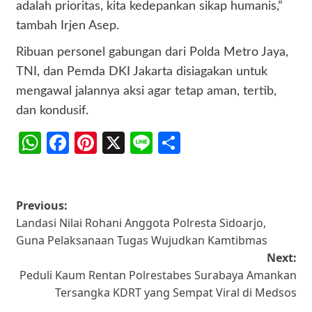
adalah prioritas, kita kedepankan sikap humanis,”
tambah Irjen Asep.
Ribuan personel gabungan dari Polda Metro Jaya,
TNI, dan Pemda DKI Jakarta disiagakan untuk
mengawal jalannya aksi agar tetap aman, tertib,
dan kondusif.
WhatsApp
Facebook
Pinterest
X
Line
Share
Post
Previous:
Landasi Nilai Rohani Anggota Polresta Sidoarjo,
navigation
Guna Pelaksanaan Tugas Wujudkan Kamtibmas
Next:
Peduli Kaum Rentan Polrestabes Surabaya Amankan
Tersangka KDRT yang Sempat Viral di Medsos