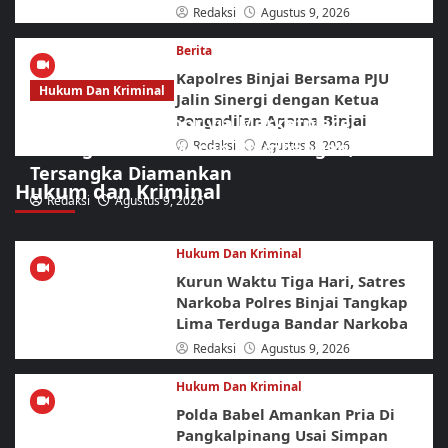
Redaksi
Agustus 9, 2026
Berita
Kapolres Binjai Bersama PJU
Hukum Dan Kriminal
Jalin Sinergi dengan Ketua
Pengadilan Agama Binjai
Jaringan Curanmor via Marketplace
Dibongkar URC Macan Blambangan, Lima
Redaksi
Agustus 8, 2026
Tersangka Diamankan
Hukum dan Kriminal
Redaksi
Agustus 9, 2026
Hukum Dan Kriminal
Kurun Waktu Tiga Hari, Satres
Narkoba Polres Binjai Tangkap
Lima Terduga Bandar Narkoba
Redaksi
Agustus 9, 2026
Hukum Dan Kriminal
Polda Babel Amankan Pria Di
Pangkalpinang Usai Simpan