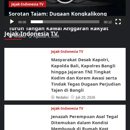
Jejak-Indonesia TV
Sorotan Tajam: Dugaan Kongkalikong
Proyek Kota Pasuruan Terkuak, LSM LIRA
00:00
00:12
Turun Tangan Kawal Anggaran Rakyat
Jejak-Indonesia TV
Redaksi
Agustus 3, 2026
Jejak-Indonesia TV
Masyarakat Desak Kapolri,
Kapolda Bali, Kapolres Bangli
hingga Jajaran TNI Tingkat
Kodim dan Korem Awasi serta
Tindak Tegas Dugaan Perjudian
Tajen di Bangli
Redaksi
Juli 20, 2026
Jejak-Indonesia TV
Jenazah Perempuan Asal Tegal
Ditemukan dalam Kondisi
Membusuk di Rumah Kost