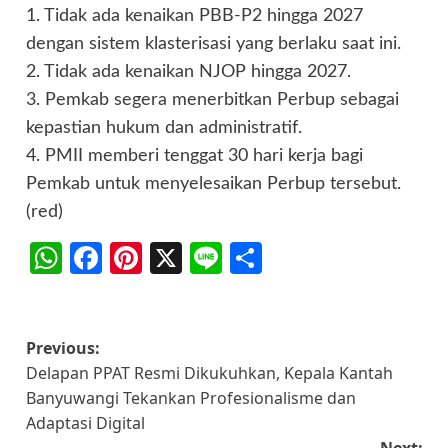
1. Tidak ada kenaikan PBB-P2 hingga 2027
dengan sistem klasterisasi yang berlaku saat ini.
2. Tidak ada kenaikan NJOP hingga 2027.
3. Pemkab segera menerbitkan Perbup sebagai
kepastian hukum dan administratif.
4. PMII memberi tenggat 30 hari kerja bagi
Pemkab untuk menyelesaikan Perbup tersebut.
(red)
WhatsApp
Facebook
Pinterest
X
Line
Share
Post
Previous:
Delapan PPAT Resmi Dikukuhkan, Kepala Kantah
navigation
Banyuwangi Tekankan Profesionalisme dan
Adaptasi Digital