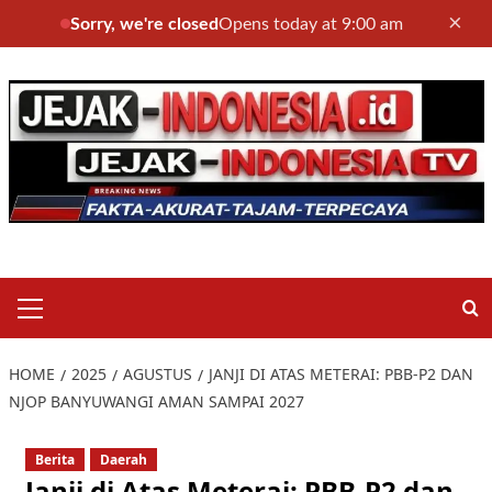
×
Sorry, we're closed
Opens today at 9:00 am
Skip
to
content
Primary
Menu
HOME
2025
AGUSTUS
JANJI DI ATAS METERAI: PBB-P2 DAN
NJOP BANYUWANGI AMAN SAMPAI 2027
Berita
Daerah
Janji di Atas Meterai: PBB-P2 dan