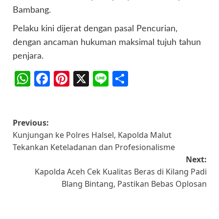
Bambang.
Pelaku kini dijerat dengan pasal Pencurian,
dengan ancaman hukuman maksimal tujuh tahun
penjara.
WhatsApp
Facebook
Pinterest
X
Line
Share
Post
Previous:
Kunjungan ke Polres Halsel, Kapolda Malut
navigation
Tekankan Keteladanan dan Profesionalisme
Next:
Kapolda Aceh Cek Kualitas Beras di Kilang Padi
Blang Bintang, Pastikan Bebas Oplosan