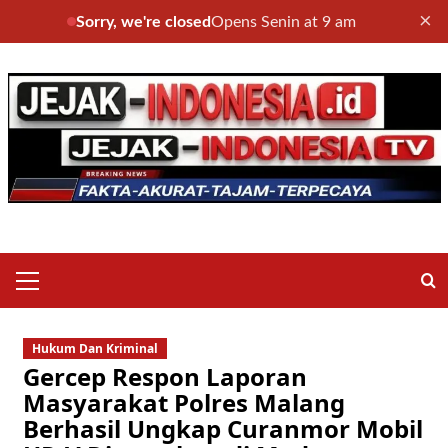
×
Sorry, we're closed
Opens Senin at 9 am
Skip
to
content
Primary
Menu
Hukum Dan Kriminal
Gercep Respon Laporan
Masyarakat Polres Malang
Berhasil Ungkap Curanmor Mobil