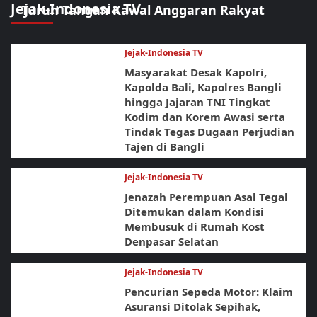
Jejak-Indonesia TV
Turun Tangan Kawal Anggaran Rakyat
Jejak-Indonesia TV
Masyarakat Desak Kapolri,
Kapolda Bali, Kapolres Bangli
hingga Jajaran TNI Tingkat
Kodim dan Korem Awasi serta
Tindak Tegas Dugaan Perjudian
Tajen di Bangli
Jejak-Indonesia TV
Jenazah Perempuan Asal Tegal
Ditemukan dalam Kondisi
Membusuk di Rumah Kost
Denpasar Selatan
Jejak-Indonesia TV
Pencurian Sepeda Motor: Klaim
Asuransi Ditolak Sepihak,