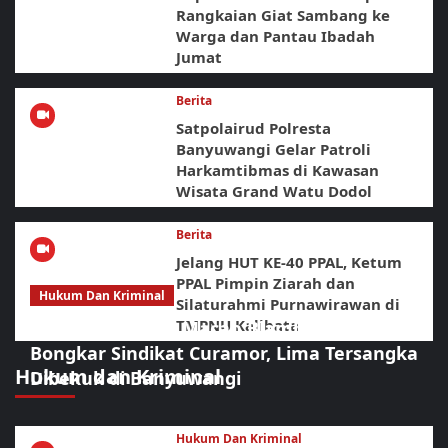
Rangkaian Giat Sambang ke
Warga dan Pantau Ibadah
Jumat
Berita
Satpolairud Polresta
Banyuwangi Gelar Patroli
Harkamtibmas di Kawasan
Wisata Grand Watu Dodol
Berita
Jelang HUT KE-40 PPAL, Ketum
PPAL Pimpin Ziarah dan
Hukum Dan Kriminal
Silaturahmi Purnawirawan di
TMPNU Kalibata
Sikat Habis! URC Macan Blambangan
Bongkar Sindikat Curamor, Lima Tersangka
Hukum dan Kriminal
Dibekuk di Banyuwangi
Hukum Dan Kriminal