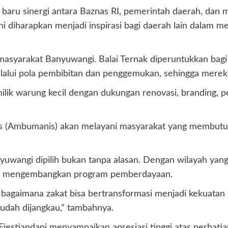
baru sinergi antara Baznas RI, pemerintah daerah, dan 
ni diharapkan menjadi inspirasi bagi daerah lain dalam 
 masyarakat Banyuwangi. Balai Ternak diperuntukkan bag
lui pola pembibitan dan penggemukan, sehingga mereka 
ik warung kecil dengan dukungan renovasi, branding, perm
s (Ambumanis) akan melayani masyarakat yang membutuh
yuwangi dipilih bukan tanpa alasan. Dengan wilayah yang
ntuk mengembangkan program pemberdayaan.
bagaimana zakat bisa bertransformasi menjadi kekuatan
mudah dijangkau,” tambahnya.
Fiestiandani menyampaikan apresiasi tinggi atas perha