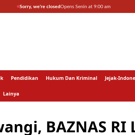
Sorry, we're closed
Opens Senin at 9:00 am
ik
Pendidikan
Hukum Dan Kriminal
Jejak-Indone
Lainya
ngi, BAZNAS RI 