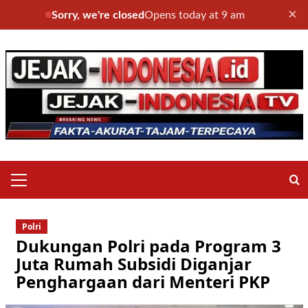
×
Sorry, we're closed
Opens today at 9 am
Skip
to
content
Primary
Menu
Polri
Dukungan Polri pada Program 3
Juta Rumah Subsidi Diganjar
Penghargaan dari Menteri PKP