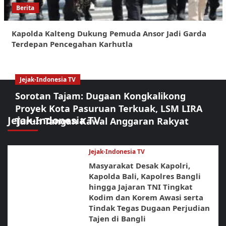
Berita
Kapolda Kalteng Dukung Pemuda Ansor Jadi Garda
Terdepan Pencegahan Karhutla
Jejak-Indonesia TV
Sorotan Tajam: Dugaan Kongkalikong
Proyek Kota Pasuruan Terkuak, LSM LIRA
Jejak-Indonesia TV
Turun Tangan Kawal Anggaran Rakyat
Jejak-Indonesia TV
Masyarakat Desak Kapolri,
Kapolda Bali, Kapolres Bangli
hingga Jajaran TNI Tingkat
Kodim dan Korem Awasi serta
Tindak Tegas Dugaan Perjudian
Tajen di Bangli