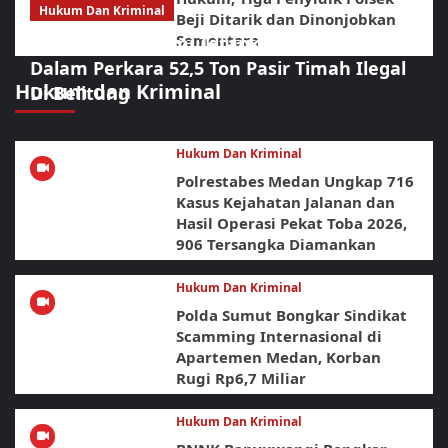
Hukum Dan Kriminal
Beji Ditarik dan Dinonjobkan
Sementara
Polda Babel Resmi Tetapkan 4 Tersangka
Dalam Perkara 52,5 Ton Pasir Timah Ilegal
Hukum dan Kriminal
Di Belitung
Hukum Dan Kriminal
Polrestabes Medan Ungkap 716
Kasus Kejahatan Jalanan dan
Hasil Operasi Pekat Toba 2026,
906 Tersangka Diamankan
Hukum Dan Kriminal
Polda Sumut Bongkar Sindikat
Scamming Internasional di
Apartemen Medan, Korban
Rugi Rp6,7 Miliar
Hukum Dan Kriminal