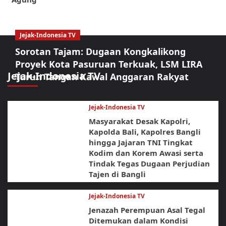
Jejak-Indonesia TV
Sorotan Tajam: Dugaan Kongkalikong
Proyek Kota Pasuruan Terkuak, LSM LIRA
Jejak-Indonesia TV
Turun Tangan Kawal Anggaran Rakyat
Jejak-Indonesia TV
Masyarakat Desak Kapolri,
Kapolda Bali, Kapolres Bangli
hingga Jajaran TNI Tingkat
Kodim dan Korem Awasi serta
Tindak Tegas Dugaan Perjudian
Tajen di Bangli
Jejak-Indonesia TV
Jenazah Perempuan Asal Tegal
Ditemukan dalam Kondisi