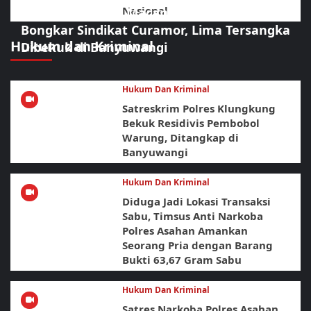
Nasional
Sikat Habis! URC Macan Blambangan
Bongkar Sindikat Curamor, Lima Tersangka
Hukum dan Kriminal
Dibekuk di Banyuwangi
Hukum Dan Kriminal
Satreskrim Polres Klungkung
Bekuk Residivis Pembobol
Warung, Ditangkap di
Banyuwangi
Hukum Dan Kriminal
Diduga Jadi Lokasi Transaksi
Sabu, Timsus Anti Narkoba
Polres Asahan Amankan
Seorang Pria dengan Barang
Bukti 63,67 Gram Sabu
Hukum Dan Kriminal
Satres Narkoba Polres Asahan