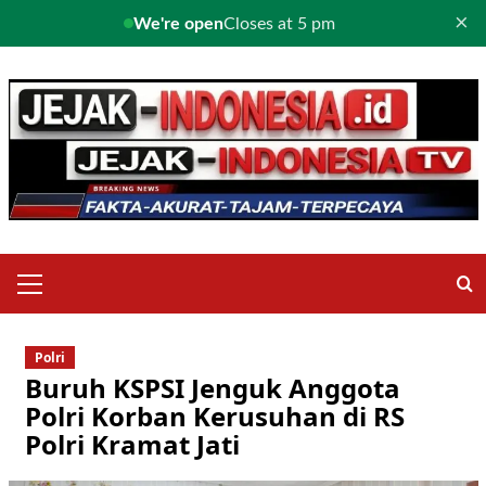
×
We're open
Closes at 5 pm
Skip
to
content
Primary
Menu
Polri
Buruh KSPSI Jenguk Anggota
Polri Korban Kerusuhan di RS
Polri Kramat Jati