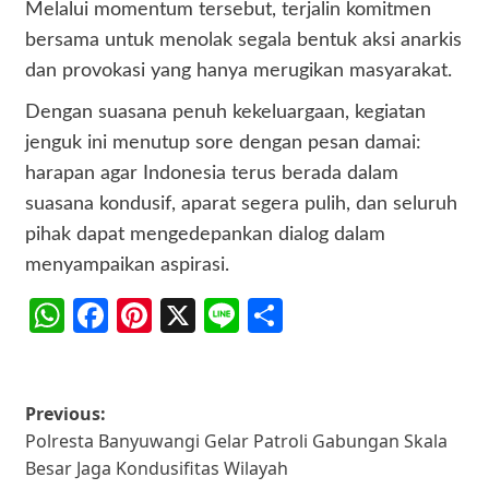
Melalui momentum tersebut, terjalin komitmen
bersama untuk menolak segala bentuk aksi anarkis
dan provokasi yang hanya merugikan masyarakat.
Dengan suasana penuh kekeluargaan, kegiatan
jenguk ini menutup sore dengan pesan damai:
harapan agar Indonesia terus berada dalam
suasana kondusif, aparat segera pulih, dan seluruh
pihak dapat mengedepankan dialog dalam
menyampaikan aspirasi.
WhatsApp
Facebook
Pinterest
X
Line
Share
Post
Previous:
Polresta Banyuwangi Gelar Patroli Gabungan Skala
navigation
Besar Jaga Kondusifitas Wilayah