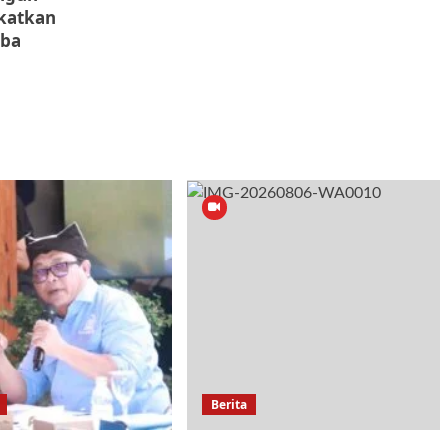
gkatkan
oba
Berita