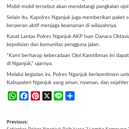
Mobil-mobil tersebut akan mendatangi pangkalan ojol 
Selain itu, Kapolres Nganjuk juga memberikan paket 
berperan aktif menjaga keamanan di wilayahnya.
Kasat Lantas Polres Nganjuk AKP Ivan Danara Oktavia
kepolisian dan komunitas pengguna jalan.
“Kami berharap keberadaan Ojol Kamtibmas ini dapat
di Nganjuk,” ujarnya.
Melalui kegiatan ini, Polres Nganjuk berkomitmen u
Kabupaten Nganjuk yang aman, nyaman, dan sejahtera
WhatsApp
Facebook
Pinterest
X
Line
Share
Post
Previous: