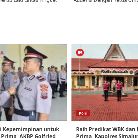
rtib Lalu Lintas Tingkat
Audensi Dengan Ketua Umu
Polri
i Kepemimpinan untuk
Raih Predikat WBK dan
 Prima, AKBP Golfried
Prima, Kapolres Simal