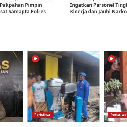
 Pakpahan Pimpin
Ingatkan Personel Tin
asat Samapta Polres
Kinerja dan Jauhi Nark
Peristiwa
Peristiwa