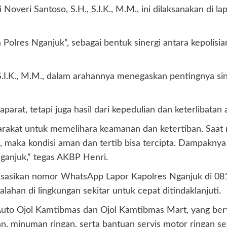
veri Santoso, S.H., S.I.K., M.M., ini dilaksanakan di la
Polres Nganjuk”, sebagai bentuk sinergi antara kepolis
.I.K., M.M., dalam arahannya menegaskan pentingnya sin
at, tetapi juga hasil dari kepedulian dan keterlibatan 
rakat untuk memelihara keamanan dan ketertiban. Saat 
, maka kondisi aman dan tertib bisa tercipta. Dampakny
anjuk,” tegas AKBP Henri.
isasikan nomor WhatsApp Lapor Kapolres Nganjuk di 08
ahan di lingkungan sekitar untuk cepat ditindaklanjuti.
 Auto Ojol Kamtibmas dan Ojol Kamtibmas Mart, yang ber
tan, minuman ringan, serta bantuan servis motor ringan s