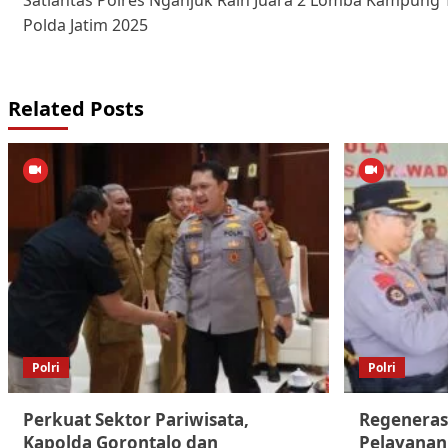
Satlantas Polres Nganjuk Raih Juara 2 Lomba Kampung Te
navigation
Polda Jatim 2025
Related Posts
Polri
Polri
Perkuat Sektor Pariwisata,
Regeneras
Kapolda Gorontalo dan
Pelayanan