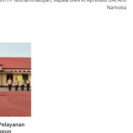
m PP Muhammadiyah, Kepala BNN RI Apresiasi DAI Anti
Narkoba
 Pelayanan
ungun