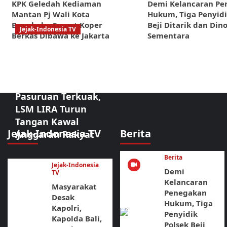
KPK Geledah Kediaman
Demi Kelancaran P
Mantan Pj Wali Kota
Hukum, Tiga Penyidi
Bengkulu, Empat Koper
Beji Ditarik dan Di
Jejak-Indonesia TV
Berkas Dibawa ke Jakarta
Sementara
Sorotan Tajam:
Dugaan
Kongkalikong
Proyek Kota
Pasuruan Terkuak,
LSM LIRA Turun
Tangan Kawal
Jejak-Indonesia TV
Berita
Anggaran Rakyat
Berita
Jejak-Indonesia
Demi
TV
Kelancaran
Masyarakat
Penegakan
Desak
Hukum, Tiga
Kapolri,
Penyidik
Kapolda Bali,
Polsek Beji