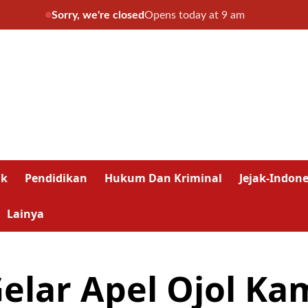
Sorry, we're closed
Opens today at 9 am
ik
Pendidikan
Hukum Dan Kriminal
Jejak-Indone
Lainya
Gelar Apel Ojol K