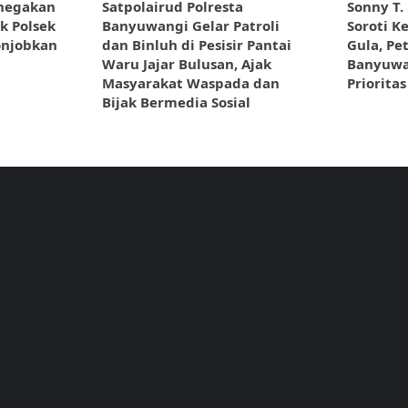
enegakan
Satpolairud Polresta
Sonny T.
k Polsek
Banyuwangi Gelar Patroli
Soroti K
nonjobkan
dan Binluh di Pesisir Pantai
Gula, Pe
Waru Jajar Bulusan, Ajak
Banyuwan
Masyarakat Waspada dan
Prioritas
Bijak Bermedia Sosial