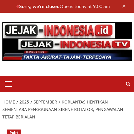
×
Sorry, we're closed
Opens today at 9:00 am
Skip
to
content
Primary
Menu
HOME
2025
SEPTEMBER
KORLANTAS HENTIKAN
SEMENTARA PENGGUNAAN SIRENE ROTATOR, PENGAWALAN
TETAP BERJALAN
Polri