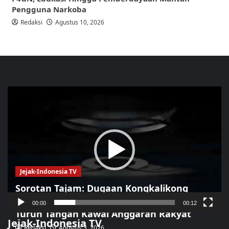
Pengguna Narkoba
Redaksi
Agustus 10, 2026
Pemutar
Video
Jejak-Indonesia TV
Sorotan Tajam: Dugaan Kongkalikong
Proyek Kota Pasuruan Terkuak, LSM LIRA
00:00
00:12
Turun Tangan Kawal Anggaran Rakyat
Jejak-Indonesia TV
Redaksi
Agustus 3, 2026