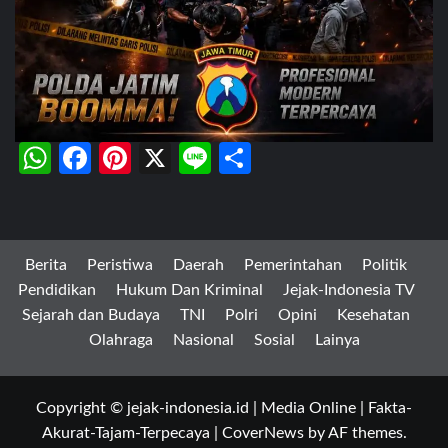
WhatsApp
Facebook
Pinterest
X
Line
Share
Berita
Peristiwa
Daerah
Pemerintahan
Politik
Pendidikan
Hukum Dan Kriminal
Jejak-Indonesia TV
Sejarah dan Budaya
TNI
Polri
Opini
Kesehatan
Olahraga
Nasional
Sosial
Lainya
Copyright © jejak-indonesia.id | Media Online | Fakta-
Akurat-Tajam-Terpecaya
|
CoverNews
by AF themes.