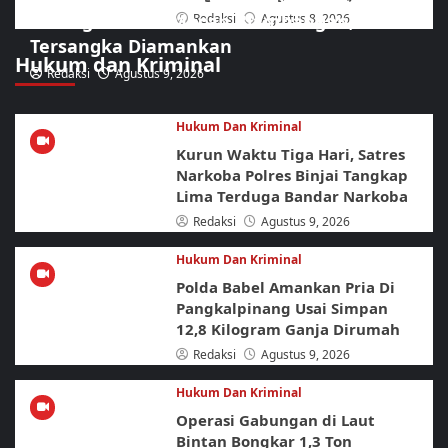
Dibongkar URC Macan Blambangan, Lima
Redaksi
Agustus 8, 2026
Tersangka Diamankan
Hukum dan Kriminal
Redaksi
Agustus 9, 2026
Hukum Dan Kriminal
Kurun Waktu Tiga Hari, Satres
Narkoba Polres Binjai Tangkap
Lima Terduga Bandar Narkoba
Redaksi
Agustus 9, 2026
Hukum Dan Kriminal
Polda Babel Amankan Pria Di
Pangkalpinang Usai Simpan
12,8 Kilogram Ganja Dirumah
Redaksi
Agustus 9, 2026
Hukum Dan Kriminal
Operasi Gabungan di Laut
Bintan Bongkar 1,3 Ton