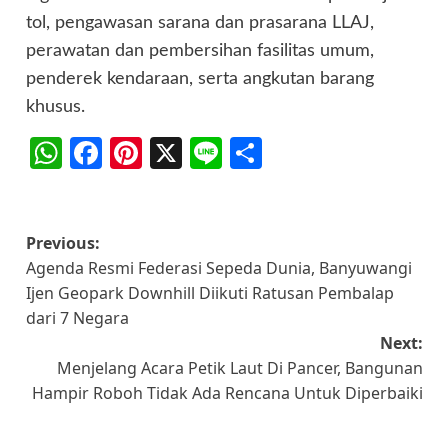
tol, pengawasan sarana dan prasarana LLAJ,
perawatan dan pembersihan fasilitas umum,
penderek kendaraan, serta angkutan barang
khusus.
WhatsApp
Facebook
Pinterest
X
Line
Share
Post
Previous:
Agenda Resmi Federasi Sepeda Dunia, Banyuwangi
navigation
Ijen Geopark Downhill Diikuti Ratusan Pembalap
dari 7 Negara
Next:
Menjelang Acara Petik Laut Di Pancer, Bangunan
Hampir Roboh Tidak Ada Rencana Untuk Diperbaiki