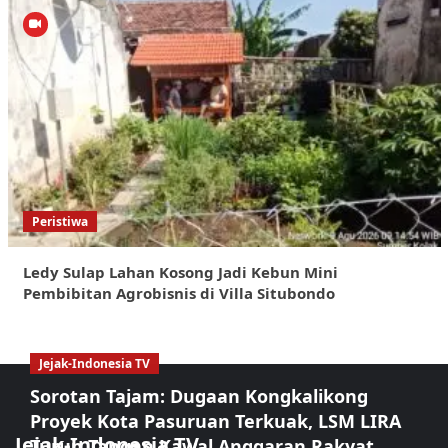
Peristiwa
Ledy Sulap Lahan Kosong Jadi Kebun Mini
Pembibitan Agrobisnis di Villa Situbondo
Jejak-Indonesia TV
Sorotan Tajam: Dugaan Kongkalikong
Proyek Kota Pasuruan Terkuak, LSM LIRA
Jejak-Indonesia TV
Turun Tangan Kawal Anggaran Rakyat