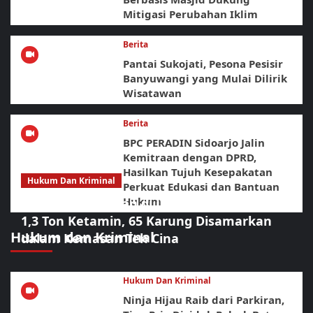
Mitigasi Perubahan Iklim
Berita
Pantai Sukojati, Pesona Pesisir
Banyuwangi yang Mulai Dilirik
Wisatawan
Berita
BPC PERADIN Sidoarjo Jalin
Kemitraan dengan DPRD,
Hasilkan Tujuh Kesepakatan
Hukum Dan Kriminal
Perkuat Edukasi dan Bantuan
Hukum
Operasi Gabungan di Laut Bintan Bongkar
1,3 Ton Ketamin, 65 Karung Disamarkan
Hukum dan Kriminal
dalam Kemasan Teh Cina
Hukum Dan Kriminal
Ninja Hijau Raib dari Parkiran,