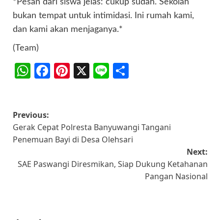
*Pesan dari siswa jelas: cukup sudah. Sekolah
bukan tempat untuk intimidasi. Ini rumah kami,
dan kami akan menjaganya.*
(Team)
WhatsApp
Facebook
Pinterest
X
Line
Share
Post
Previous:
Gerak Cepat Polresta Banyuwangi Tangani
navigation
Penemuan Bayi di Desa Olehsari
Next:
SAE Paswangi Diresmikan, Siap Dukung Ketahanan
Pangan Nasional