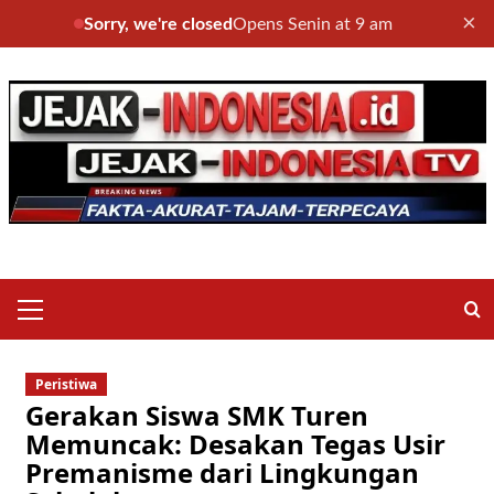
×
Sorry, we're closed
Opens Senin at 9 am
Skip
to
content
Primary
Menu
Peristiwa
Gerakan Siswa SMK Turen
Memuncak: Desakan Tegas Usir
Premanisme dari Lingkungan