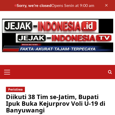
×
Sorry, we're closed
Opens Senin at 9:00 am
Skip
to
content
Primary
Menu
Peristiwa
Diikuti 38 Tim se-Jatim, Bupati
Ipuk Buka Kejurprov Voli U-19 di
Banyuwangi