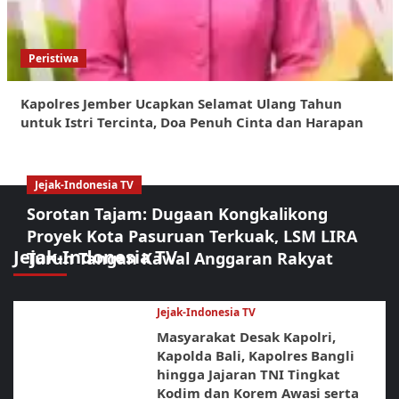
Peristiwa
Kapolres Jember Ucapkan Selamat Ulang Tahun
untuk Istri Tercinta, Doa Penuh Cinta dan Harapan
Jejak-Indonesia TV
Sorotan Tajam: Dugaan Kongkalikong
Proyek Kota Pasuruan Terkuak, LSM LIRA
Jejak-Indonesia TV
Turun Tangan Kawal Anggaran Rakyat
Jejak-Indonesia TV
Masyarakat Desak Kapolri,
Kapolda Bali, Kapolres Bangli
hingga Jajaran TNI Tingkat
Kodim dan Korem Awasi serta