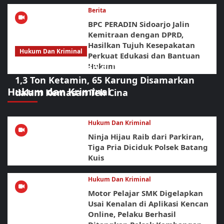
Berita
BPC PERADIN Sidoarjo Jalin
Kemitraan dengan DPRD,
Hasilkan Tujuh Kesepakatan
Hukum Dan Kriminal
Perkuat Edukasi dan Bantuan
Hukum
Operasi Gabungan di Laut Bintan Bongkar
1,3 Ton Ketamin, 65 Karung Disamarkan
Hukum dan Kriminal
dalam Kemasan Teh Cina
Hukum Dan Kriminal
Ninja Hijau Raib dari Parkiran,
Tiga Pria Diciduk Polsek Batang
Kuis
Hukum Dan Kriminal
Motor Pelajar SMK Digelapkan
Usai Kenalan di Aplikasi Kencan
Online, Pelaku Berhasil