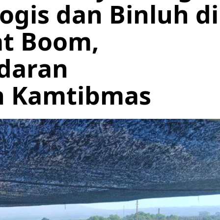
logis dan Binluh di
at Boom,
daran
n Kamtibmas