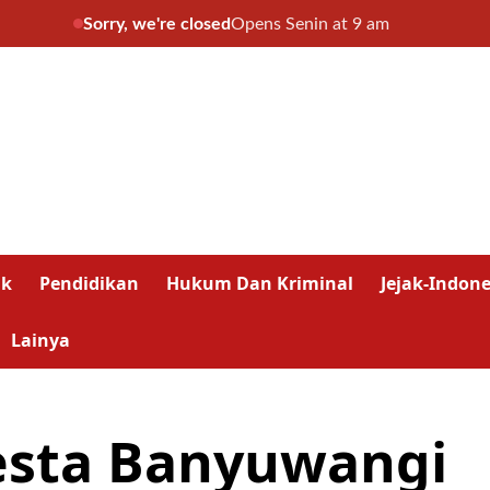
Sorry, we're closed
Opens Senin at 9 am
ik
Pendidikan
Hukum Dan Kriminal
Jejak-Indone
Lainya
resta Banyuwangi