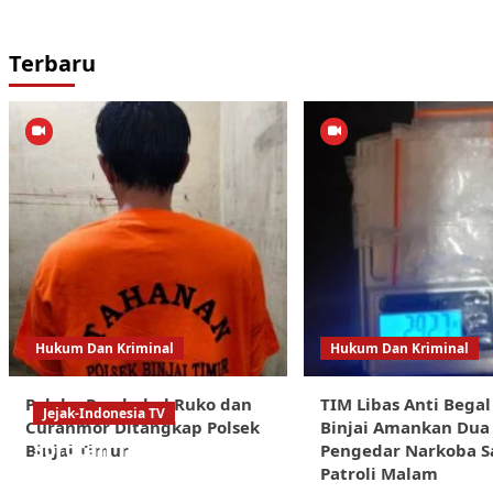
Terbaru
Hukum Dan Kriminal
Hukum Dan Kriminal
Pelaku Pembobol Ruko dan
TIM Libas Anti Begal
Jejak-Indonesia TV
Curanmor Ditangkap Polsek
Binjai Amankan Dua
Sorotan Tajam:
Binjai Timur
Pengedar Narkoba S
Patroli Malam
Dugaan