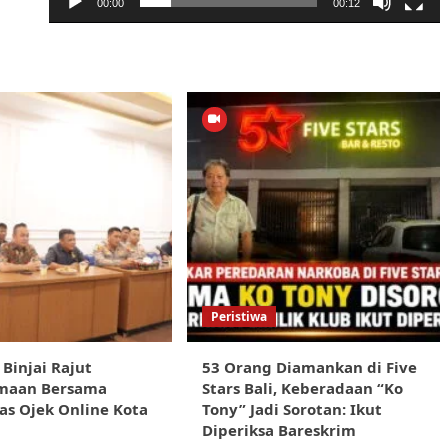
00:00
00:12
Peristiwa
 Binjai Rajut
53 Orang Diamankan di Five
maan Bersama
Stars Bali, Keberadaan “Ko
s Ojek Online Kota
Tony” Jadi Sorotan: Ikut
Diperiksa Bareskrim