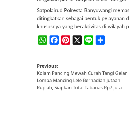
Satpolairud Polresta Banyuwangi memasti
ditingkatkan sebagai bentuk pelayanan 
khususnya yang beraktivitas di wilayah
WhatsApp
Facebook
Pinterest
X
Line
Share
Post
Previous:
Kolam Pancing Mewah Curah Tangi Gelar
navigation
Lomba Mancing Lele Berhadiah Jutaan
Rupiah, Siapkan Total Tabanas Rp7 Juta