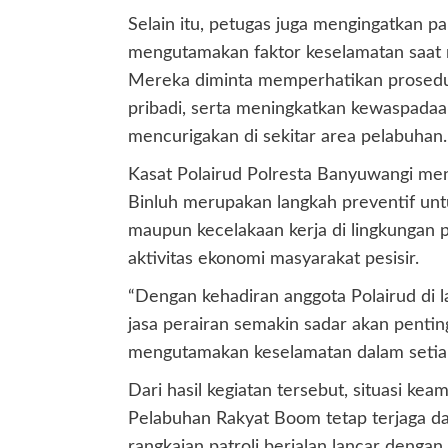
Selain itu, petugas juga mengingatkan p
mengutamakan faktor keselamatan saat 
Mereka diminta memperhatikan prosedur
pribadi, serta meningkatkan kewaspadaa
mencurigakan di sekitar area pelabuhan.
Kasat Polairud Polresta Banyuwangi men
Binluh merupakan langkah preventif untu
maupun kecelakaan kerja di lingkungan 
aktivitas ekonomi masyarakat pesisir.
“Dengan kehadiran anggota Polairud di 
jasa perairan semakin sadar akan pent
mengutamakan keselamatan dalam setiap a
Dari hasil kegiatan tersebut, situasi k
Pelabuhan Rakyat Boom tetap terjaga da
rangkaian patroli berjalan lancar dengan 