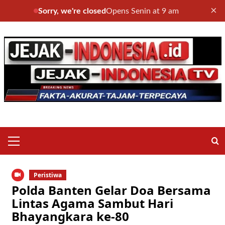
×
Sorry, we're closed
Opens Senin at 9 am
Skip
to
content
Primary
Menu
Peristiwa
Polda Banten Gelar Doa Bersama
Lintas Agama Sambut Hari
Bhayangkara ke-80