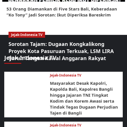
53 Orang Diamankan di Five Stars Bali, Keberadaan
“Ko Tony” Jadi Sorotan: Ikut Diperiksa Bareskrim
Jejak-Indonesia TV
Sorotan Tajam: Dugaan Kongkalikong
Proyek Kota Pasuruan Terkuak, LSM LIRA
Jejak-Indonesia TV
Turun Tangan Kawal Anggaran Rakyat
Jejak-Indonesia TV
Masyarakat Desak Kapolri,
Kapolda Bali, Kapolres Bangli
hingga Jajaran TNI Tingkat
Kodim dan Korem Awasi serta
Tindak Tegas Dugaan Perjudian
Tajen di Bangli
Jejak-Indonesia TV