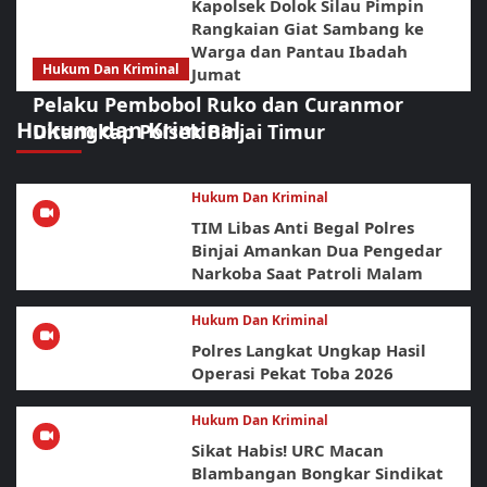
Kapolsek Dolok Silau Pimpin
Rangkaian Giat Sambang ke
Warga dan Pantau Ibadah
Hukum Dan Kriminal
Jumat
Pelaku Pembobol Ruko dan Curanmor
Hukum dan Kriminal
Ditangkap Polsek Binjai Timur
Hukum Dan Kriminal
TIM Libas Anti Begal Polres
Binjai Amankan Dua Pengedar
Narkoba Saat Patroli Malam
Hukum Dan Kriminal
Polres Langkat Ungkap Hasil
Operasi Pekat Toba 2026
Hukum Dan Kriminal
Sikat Habis! URC Macan
Blambangan Bongkar Sindikat