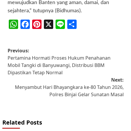
mewujudkan Banten yang aman, damai, dan
sejahtera,” tutupnya (Bidhumas).
WhatsApp
Facebook
Pinterest
X
Line
Share
Post
Previous:
Pertamina Hormati Proses Hukum Penahanan
navigation
Mobil Tangki di Banyuwangi, Distribusi BBM
Dipastikan Tetap Normal
Next:
Menyambut Hari Bhayangkara ke-80 Tahun 2026,
Polres Binjai Gelar Sunatan Masal
Related Posts