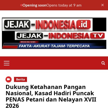
×
Opening soon
Opens today at 9 am
Skip
to
content
Primary
Menu
Berita
Dukung Ketahanan Pangan
Nasional, Kasad Hadiri Puncak
PENAS Petani dan Nelayan XVII
2026