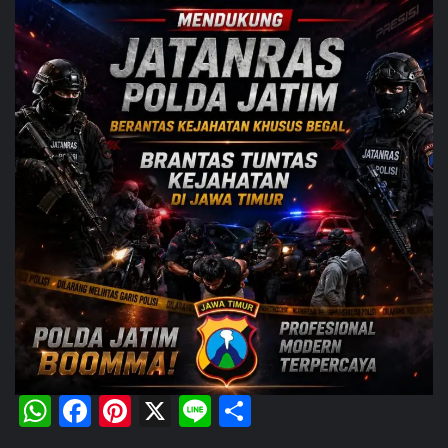
WhatsApp
Facebook
Pinterest
X
Line
Share