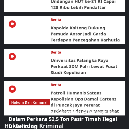
Undangan HUT ke-81 RI Capai
128 Ribu Lebih Pendaftar
Berita
Kapolda Kalteng Dukung
Pemuda Ansor Jadi Garda
Terdepan Pencegahan Karhutla
Berita
Universitas Palangka Raya
Perkuat SDM Polri Lewat Pusat
Studi Kepolisian
Berita
Patroli Humanis Satgas
Kepolisian Ops Damai Cartenz
Hukum Dan Kriminal
di Puncak Jaya Pererat
Kedekatan dengan Masyarakat
Polda Babel Resmi Tetapkan 4 Tersangka
Dalam Perkara 52,5 Ton Pasir Timah Ilegal
Hukum dan Kriminal
Di Belitung