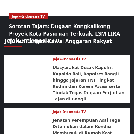
Jejak-Indonesia TV
Sorotan Tajam: Dugaan Kongkalikong
Proyek Kota Pasuruan Terkuak, LSM LIRA
Jejak-Indonesia TV
Turun Tangan Kawal Anggaran Rakyat
Jejak-Indonesia TV
Masyarakat Desak Kapolri,
Kapolda Bali, Kapolres Bangli
hingga Jajaran TNI Tingkat
Kodim dan Korem Awasi serta
Tindak Tegas Dugaan Perjudian
Tajen di Bangli
Jejak-Indonesia TV
Jenazah Perempuan Asal Tegal
Ditemukan dalam Kondisi
Membusuk di Rumah Kost