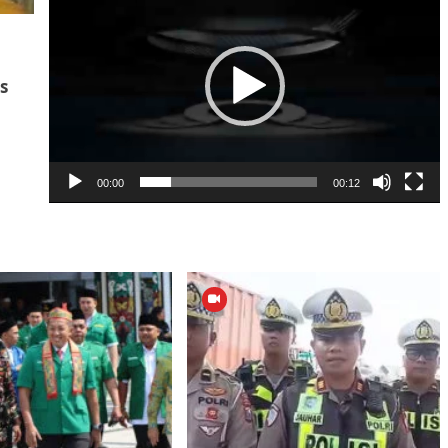
Video
s
00:00
00:12