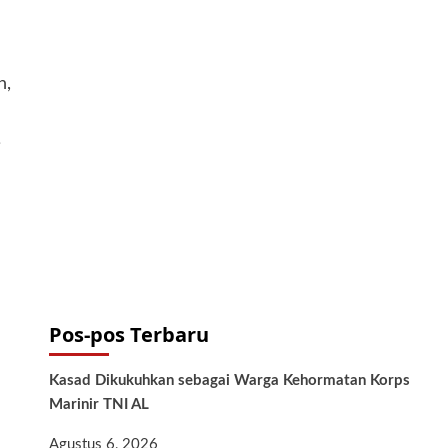
n,
i
Pos-pos Terbaru
Kasad Dikukuhkan sebagai Warga Kehormatan Korps
Marinir TNI AL
Agustus 6, 2026