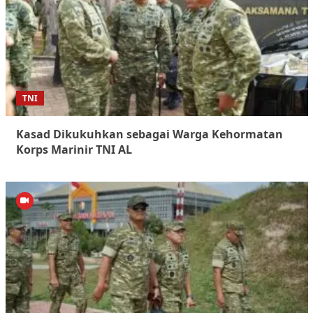
TNI
Kasad Dikukuhkan sebagai Warga Kehormatan
Korps Marinir TNI AL