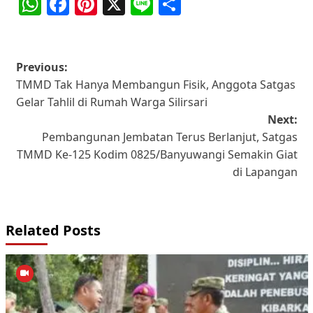
WhatsApp
Facebook
Pinterest
X
Line
Share
Post
Previous:
TMMD Tak Hanya Membangun Fisik, Anggota Satgas
navigation
Gelar Tahlil di Rumah Warga Silirsari
Next:
Pembangunan Jembatan Terus Berlanjut, Satgas
TMMD Ke-125 Kodim 0825/Banyuwangi Semakin Giat
di Lapangan
Related Posts