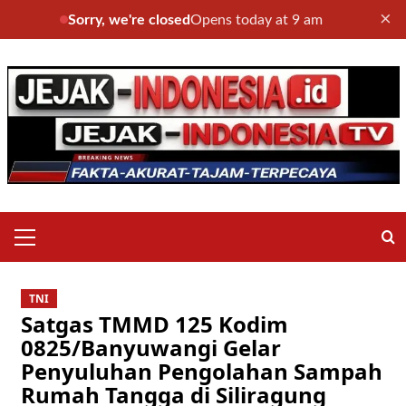
×
Sorry, we're closed
Opens today at 9 am
Skip
to
content
Primary
Menu
TNI
Satgas TMMD 125 Kodim
0825/Banyuwangi Gelar
Penyuluhan Pengolahan Sampah
Rumah Tangga di Siliragung