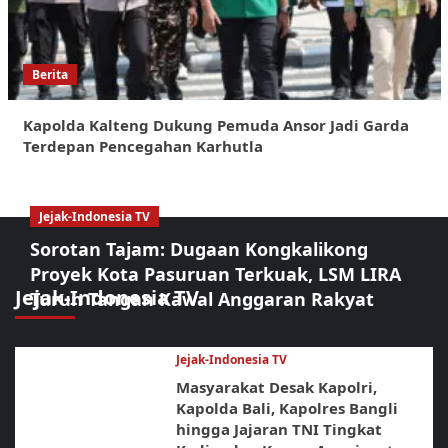
Berita
Kapolda Kalteng Dukung Pemuda Ansor Jadi Garda
Terdepan Pencegahan Karhutla
Jejak-Indonesia TV
Sorotan Tajam: Dugaan Kongkalikong
Proyek Kota Pasuruan Terkuak, LSM LIRA
Jejak-Indonesia TV
Turun Tangan Kawal Anggaran Rakyat
Jejak-Indonesia TV
Masyarakat Desak Kapolri,
Kapolda Bali, Kapolres Bangli
hingga Jajaran TNI Tingkat