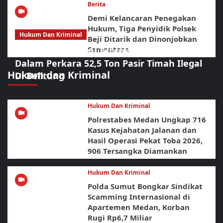
Berita
Demi Kelancaran Penegakan
Hukum, Tiga Penyidik Polsek
Hukum Dan Kriminal
Beji Ditarik dan Dinonjobkan
Sementara
Polda Babel Resmi Tetapkan 4 Tersangka
Dalam Perkara 52,5 Ton Pasir Timah Ilegal
Hukum dan Kriminal
Di Belitung
Hukum Dan Kriminal
Polrestabes Medan Ungkap 716
Kasus Kejahatan Jalanan dan
Hasil Operasi Pekat Toba 2026,
906 Tersangka Diamankan
Hukum Dan Kriminal
Polda Sumut Bongkar Sindikat
Scamming Internasional di
Apartemen Medan, Korban
Rugi Rp6,7 Miliar