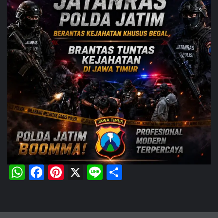
WhatsApp
Facebook
Pinterest
X
Line
Share