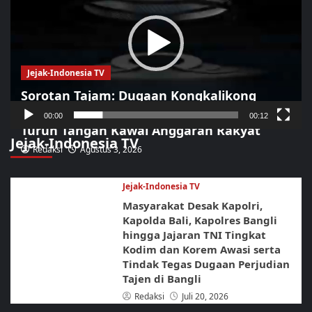
Jejak-Indonesia TV
Sorotan Tajam: Dugaan Kongkalikong
Proyek Kota Pasuruan Terkuak, LSM LIRA
00:00
00:12
Turun Tangan Kawal Anggaran Rakyat
Jejak-Indonesia TV
Redaksi
Agustus 3, 2026
Jejak-Indonesia TV
Masyarakat Desak Kapolri,
Kapolda Bali, Kapolres Bangli
hingga Jajaran TNI Tingkat
Kodim dan Korem Awasi serta
Tindak Tegas Dugaan Perjudian
Tajen di Bangli
Redaksi
Juli 20, 2026