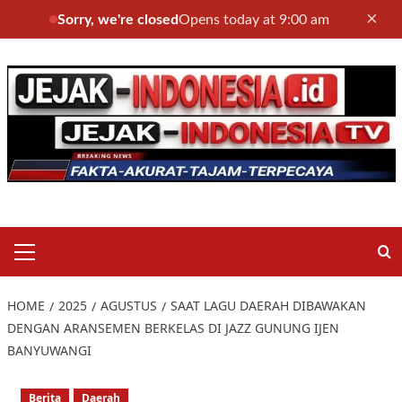
×
Sorry, we're closed
Opens today at 9:00 am
Skip
to
content
Primary
Menu
HOME
2025
AGUSTUS
SAAT LAGU DAERAH DIBAWAKAN
DENGAN ARANSEMEN BERKELAS DI JAZZ GUNUNG IJEN
BANYUWANGI
Berita
Daerah