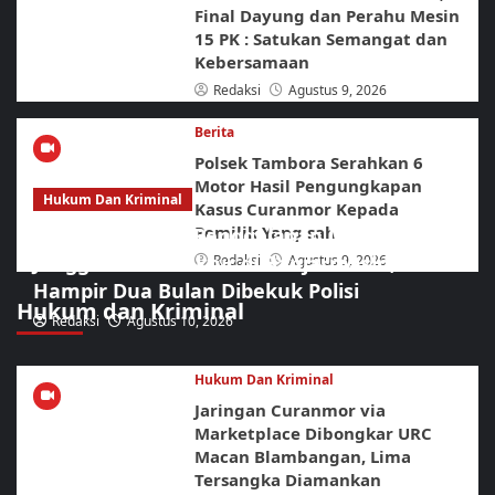
Final Dayung dan Perahu Mesin
15 PK : Satukan Semangat dan
Kebersamaan
Redaksi
Agustus 9, 2026
Berita
Polsek Tambora Serahkan 6
Motor Hasil Pengungkapan
Hukum Dan Kriminal
Kasus Curanmor Kepada
Pemilik Yang sah
Pelarian Pelaku Penggelapan Mobil Rental
Jenggawah Berakhir di Banjarmasin, Buron
Redaksi
Agustus 9, 2026
Hampir Dua Bulan Dibekuk Polisi
Hukum dan Kriminal
Redaksi
Agustus 10, 2026
Hukum Dan Kriminal
Jaringan Curanmor via
Marketplace Dibongkar URC
Macan Blambangan, Lima
Tersangka Diamankan