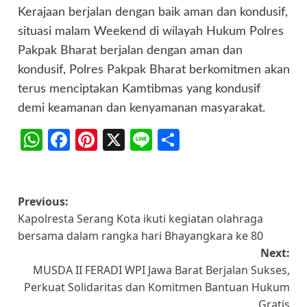
Kerajaan berjalan dengan baik aman dan kondusif,
situasi malam Weekend di wilayah Hukum Polres
Pakpak Bharat berjalan dengan aman dan
kondusif, Polres Pakpak Bharat berkomitmen akan
terus menciptakan Kamtibmas yang kondusif
demi keamanan dan kenyamanan masyarakat.
WhatsApp
Facebook
Pinterest
X
Line
Share
Post
Previous:
Kapolresta Serang Kota ikuti kegiatan olahraga
navigation
bersama dalam rangka hari Bhayangkara ke 80
Next:
MUSDA II FERADI WPI Jawa Barat Berjalan Sukses,
Perkuat Solidaritas dan Komitmen Bantuan Hukum
Gratis