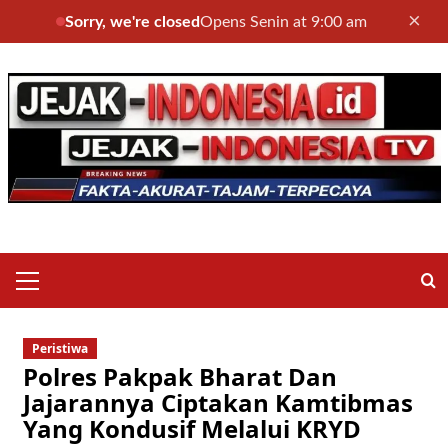
×
Sorry, we're closed
Opens Senin at 9:00 am
Skip
to
content
Primary
Menu
Peristiwa
Polres Pakpak Bharat Dan
Jajarannya Ciptakan Kamtibmas
Yang Kondusif Melalui KRYD