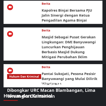
Berita
Kapolres Binjai Bersama PJU
Jalin Sinergi dengan Ketua
Pengadilan Agama Binjai
Berita
Masjid Sebagai Pusat Gerakan
Lingkungan: DMI Banyuwangi
Luncurkan Penghijauan
Berbasis Masjid Dukung
Mitigasi Perubahan Iklim
Berita
Pantai Sukojati, Pesona Pesisir
Hukum Dan Kriminal
Banyuwangi yang Mulai Dilirik
Wisatawan
Jaringan Curanmor via Marketplace
Dibongkar URC Macan Blambangan, Lima
Hukum dan Kriminal
Tersangka Diamankan