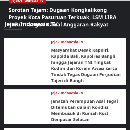
Jejak-Indonesia TV
Sorotan Tajam: Dugaan Kongkalikong
Proyek Kota Pasuruan Terkuak, LSM LIRA
Jejak-Indonesia TV
Turun Tangan Kawal Anggaran Rakyat
Jejak-Indonesia TV
Masyarakat Desak Kapolri,
Kapolda Bali, Kapolres Bangli
hingga Jajaran TNI Tingkat
Kodim dan Korem Awasi serta
Tindak Tegas Dugaan Perjudian
Tajen di Bangli
Jejak-Indonesia TV
Jenazah Perempuan Asal Tegal
Ditemukan dalam Kondisi
Membusuk di Rumah Kost
Denpasar Selatan