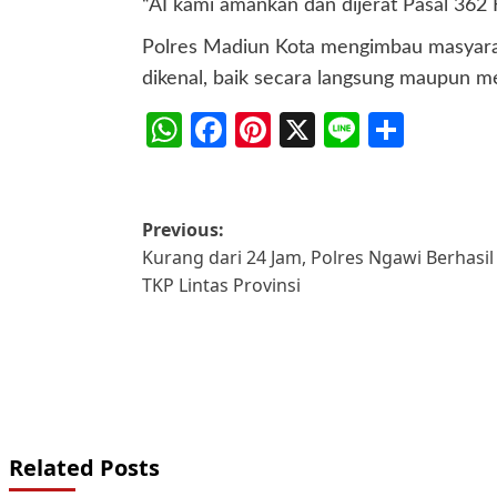
“AI kami amankan dan dijerat Pasal 362 
Polres Madiun Kota mengimbau masyaraka
dikenal, baik secara langsung maupun mel
WhatsApp
Facebook
Pinterest
X
Line
Share
Post
Previous:
Kurang dari 24 Jam, Polres Ngawi Berhas
navigation
TKP Lintas Provinsi
Related Posts