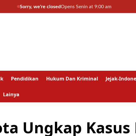
Sorry, we're closed
Opens Senin at 9:00 am
ik
Pendidikan
Hukum Dan Kriminal
Jejak-Indone
Lainya
ota Ungkap Kasus