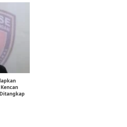
elapkan
i Kencan
 Ditangkap