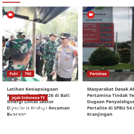
Polri
TNI
Peristiwa
Latihan Kesiapsiagaan
Masyarakat Desak A
Kogabwilhan II 2026 di Bali:
Pertamina Tindak T
Jejak-Indonesia TV
Sinergi Lintas Sektor
Dugaan Penyalahgu
Sorotan Tajam:
Diperkuat Hadapi Ancaman
Pertalite di SPBU 54
Bencana
Kranjingan
Dugaan
Kongkalikong
Proyek Kota