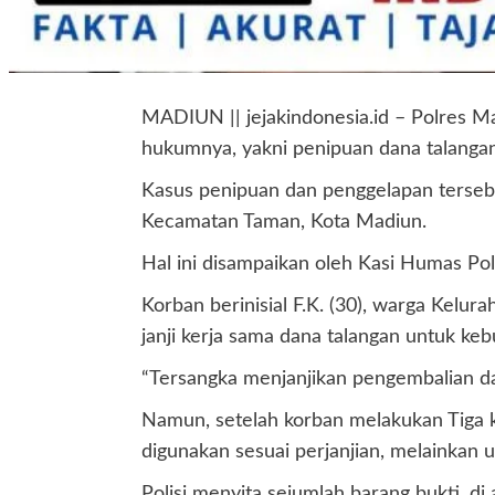
MADIUN || jejakindonesia.id – Polres Ma
hukumnya, yakni penipuan dana talanga
Kasus penipuan dan penggelapan tersebu
Kecamatan Taman, Kota Madiun.
Hal ini disampaikan oleh Kasi Humas Po
Korban berinisial F.K. (30), warga Kelu
janji kerja sama dana talangan untuk k
“Tersangka menjanjikan pengembalian dan
Namun, setelah korban melakukan Tiga ka
digunakan sesuai perjanjian, melainkan 
Polisi menyita sejumlah barang bukti, d