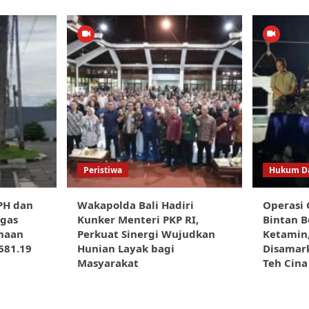
Peristiwa
Hukum Da
PH dan
Wakapolda Bali Hadiri
Operasi 
egas
Kunker Menteri PKP RI,
Bintan B
naan
Perkuat Sinergi Wujudkan
Ketamin
.681.19
Hunian Layak bagi
Disamar
Masyarakat
Teh Cina