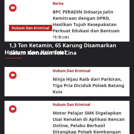
Berita
BPC PERADIN Sidoarjo Jalin
Kemitraan dengan DPRD,
Hasilkan Tujuh Kesepakatan
Hukum Dan Kriminal
Perkuat Edukasi dan Bantuan
Hukum
Operasi Gabungan di Laut Bintan Bongkar
1,3 Ton Ketamin, 65 Karung Disamarkan
Hukum dan Kriminal
dalam Kemasan Teh Cina
Hukum Dan Kriminal
Ninja Hijau Raib dari Parkiran,
Tiga Pria Diciduk Polsek Batang
Kuis
Hukum Dan Kriminal
Motor Pelajar SMK Digelapkan
Usai Kenalan di Aplikasi Kencan
Online, Pelaku Berhasil
Ditangkap Polsek Kembangan