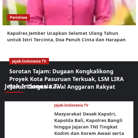
Peristiwa
Kapolres Jember Ucapkan Selamat Ulang Tahun
untuk Istri Tercinta, Doa Penuh Cinta dan Harapan
Jejak-Indonesia TV
Sorotan Tajam: Dugaan Kongkalikong
Proyek Kota Pasuruan Terkuak, LSM LIRA
Jejak-Indonesia TV
Turun Tangan Kawal Anggaran Rakyat
Jejak-Indonesia TV
Masyarakat Desak Kapolri,
Kapolda Bali, Kapolres Bangli
hingga Jajaran TNI Tingkat
Kodim dan Korem Awasi serta