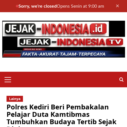
×
Sorry, we're closed
Opens Senin at 9:00 am
Skip
to
content
Primary
Menu
Lainya
Polres Kediri Beri Pembakalan
Pelajar Duta Kamtibmas
Tumbuhkan Budaya Tertib Sejak