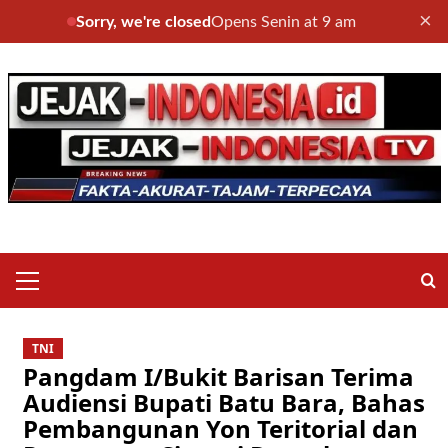
×
Sorry, we're closed
Opens Senin at 9 am
Skip
to
content
Primary
Menu
TNI
Pangdam I/Bukit Barisan Terima
Audiensi Bupati Batu Bara, Bahas
Pembangunan Yon Teritorial dan