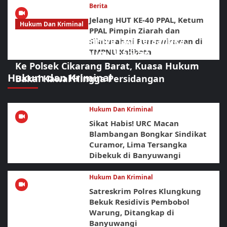
Berita
Jelang HUT KE-40 PPAL, Ketum
Hukum Dan Kriminal
PPAL Pimpin Ziarah dan
Mondy Tatto Akhirnya Jadi Tersangka,
Silaturahmi Purnawirawan di
TMPNU Kalibata
Keluarga Almarhum Ucapkan Terimakasih
Ke Polsek Cikarang Barat, Kuasa Hukum
Hukum dan Kriminal
Bakal Kawal Hingga Persidangan
Hukum Dan Kriminal
Sikat Habis! URC Macan
Blambangan Bongkar Sindikat
Curamor, Lima Tersangka
Dibekuk di Banyuwangi
Hukum Dan Kriminal
Satreskrim Polres Klungkung
Bekuk Residivis Pembobol
Warung, Ditangkap di
Banyuwangi