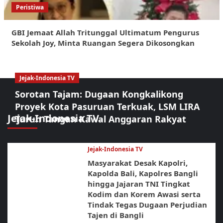
Peristiwa
GBI Jemaat Allah Tritunggal Ultimatum Pengurus
Sekolah Joy, Minta Ruangan Segera Dikosongkan
Jejak-Indonesia TV
Sorotan Tajam: Dugaan Kongkalikong
Proyek Kota Pasuruan Terkuak, LSM LIRA
Jejak-Indonesia TV
Turun Tangan Kawal Anggaran Rakyat
Jejak-Indonesia TV
Masyarakat Desak Kapolri,
Kapolda Bali, Kapolres Bangli
hingga Jajaran TNI Tingkat
Kodim dan Korem Awasi serta
Tindak Tegas Dugaan Perjudian
Tajen di Bangli