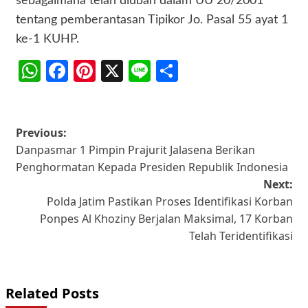
sebagaimana telah diubah dalam UU 20/2001
tentang pemberantasan Tipikor Jo. Pasal 55 ayat 1
ke-1 KUHP.
WhatsApp
Facebook
Pinterest
X
Line
Share
Post
Previous:
Danpasmar 1 Pimpin Prajurit Jalasena Berikan
navigation
Penghormatan Kepada Presiden Republik Indonesia
Next:
Polda Jatim Pastikan Proses Identifikasi Korban
Ponpes Al Khoziny Berjalan Maksimal, 17 Korban
Telah Teridentifikasi
Related Posts