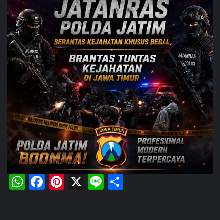
WhatsApp
Facebook
Pinterest
X
Line
Share