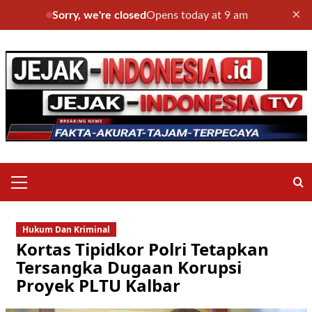
×
Sorry, we're closed
Opens today at 9 am
Skip
to
content
Primary
Menu
Hukum Dan Kriminal
Kortas Tipidkor Polri Tetapkan
Tersangka Dugaan Korupsi
Proyek PLTU Kalbar