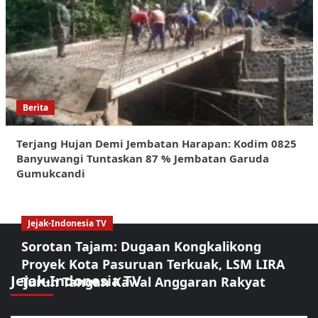
Berita
Terjang Hujan Demi Jembatan Harapan: Kodim 0825
Banyuwangi Tuntaskan 87 % Jembatan Garuda
Gumukcandi
Jejak-Indonesia TV
Sorotan Tajam: Dugaan Kongkalikong
Proyek Kota Pasuruan Terkuak, LSM LIRA
Jejak-Indonesia TV
Turun Tangan Kawal Anggaran Rakyat