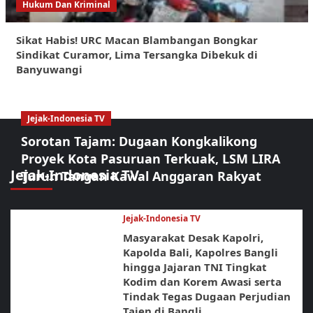
Hukum Dan Kriminal
Sikat Habis! URC Macan Blambangan Bongkar
Sindikat Curamor, Lima Tersangka Dibekuk di
Banyuwangi
Jejak-Indonesia TV
Sorotan Tajam: Dugaan Kongkalikong
Proyek Kota Pasuruan Terkuak, LSM LIRA
Jejak-Indonesia TV
Turun Tangan Kawal Anggaran Rakyat
Jejak-Indonesia TV
Masyarakat Desak Kapolri,
Kapolda Bali, Kapolres Bangli
hingga Jajaran TNI Tingkat
Kodim dan Korem Awasi serta
Tindak Tegas Dugaan Perjudian
Tajen di Bangli