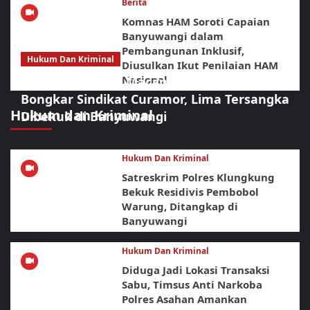
Berita
Komnas HAM Soroti Capaian
Banyuwangi dalam
Pembangunan Inklusif,
Hukum Dan Kriminal
Diusulkan Ikut Penilaian HAM
Nasional
Sikat Habis! URC Macan Blambangan
Bongkar Sindikat Curamor, Lima Tersangka
Hukum dan Kriminal
Dibekuk di Banyuwangi
Hukum Dan Kriminal
Satreskrim Polres Klungkung
Bekuk Residivis Pembobol
Warung, Ditangkap di
Banyuwangi
Hukum Dan Kriminal
Diduga Jadi Lokasi Transaksi
Sabu, Timsus Anti Narkoba
Polres Asahan Amankan