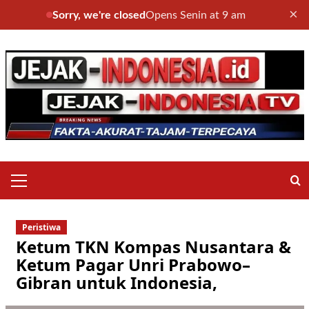
×
Sorry, we're closed
Opens Senin at 9 am
Skip
to
content
Primary
Menu
Peristiwa
Ketum TKN Kompas Nusantara &
Ketum Pagar Unri Prabowo–
Gibran untuk Indonesia,