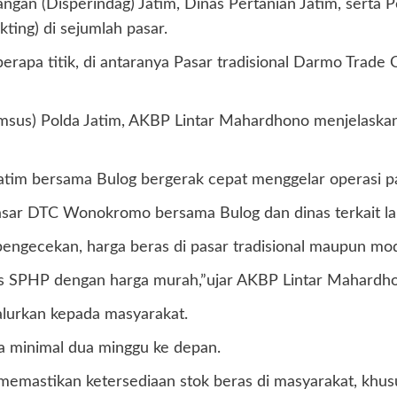
ngan (Disperindag) Jatim, Dinas Pertanian Jatim, serta
ting) di sejumlah pasar.
erapa titik, di antaranya Pasar tradisional Darmo Tra
imsus) Polda Jatim, AKBP Lintar Mahardhono menjelaskan
Jatim bersama Bulog bergerak cepat menggelar operasi p
asar DTC Wonokromo bersama Bulog dan dinas terkait la
engecekan, harga beras di pasar tradisional maupun mo
eras SPHP dengan harga murah,”ujar AKBP Lintar Mahardh
salurkan kepada masyarakat.
ma minimal dua minggu ke depan.
 memastikan ketersediaan stok beras di masyarakat, khusu