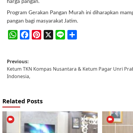
harga pangan.
Program Gerakan Pangan Murah ini diharapkan mampu 
pangan bagi masyarakat Jatim.
WhatsApp
Facebook
Pinterest
X
Line
Share
Post
Previous:
Ketum TKN Kompas Nusantara & Ketum Pagar Unri Pra
navigation
Indonesia,
Related Posts