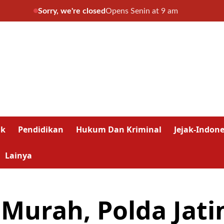
Sorry, we're closed
Opens Senin at 9 am
ik
Pendidikan
Hukum Dan Kriminal
Jejak-Indone
Lainya
Murah, Polda Jat