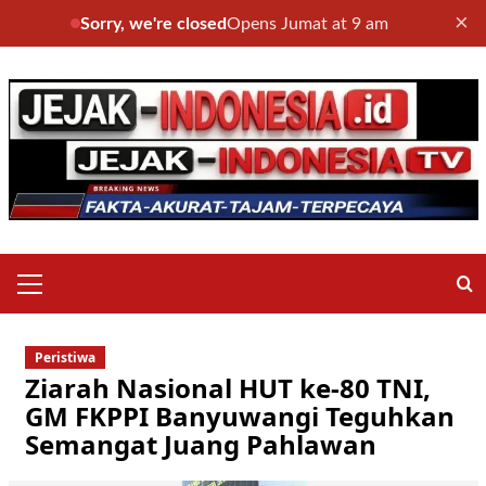
×
Sorry, we're closed
Opens Jumat at 9 am
Skip
to
content
Primary
Menu
Peristiwa
Ziarah Nasional HUT ke-80 TNI,
GM FKPPI Banyuwangi Teguhkan
Semangat Juang Pahlawan