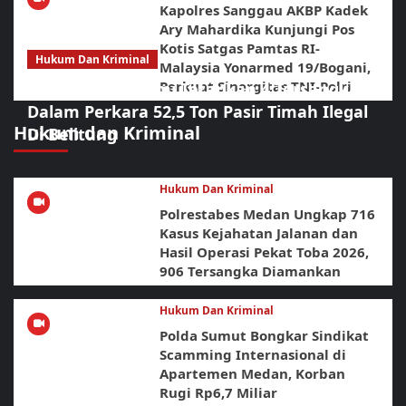
Kapolres Sanggau AKBP Kadek
Ary Mahardika Kunjungi Pos
Kotis Satgas Pamtas RI-
Hukum Dan Kriminal
Malaysia Yonarmed 19/Bogani,
Perkuat Sinergitas TNI-Polri
Polda Babel Resmi Tetapkan 4 Tersangka
Dalam Perkara 52,5 Ton Pasir Timah Ilegal
Hukum dan Kriminal
Di Belitung
Hukum Dan Kriminal
Polrestabes Medan Ungkap 716
Kasus Kejahatan Jalanan dan
Hasil Operasi Pekat Toba 2026,
906 Tersangka Diamankan
Hukum Dan Kriminal
Polda Sumut Bongkar Sindikat
Scamming Internasional di
Apartemen Medan, Korban
Rugi Rp6,7 Miliar