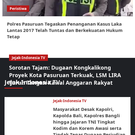
Peristiwa
Polres Pasuruan Tegaskan Penanganan Kasus Laka
Lantas 2017 Telah Tuntas dan Berkekuatan Hukum
Tetap
Jejak-Indonesia TV
Sorotan Tajam: Dugaan Kongkalikong
Proyek Kota Pasuruan Terkuak, LSM LIRA
Jejak-Indonesia TV
Turun Tangan Kawal Anggaran Rakyat
Jejak-Indonesia TV
Masyarakat Desak Kapolri,
Kapolda Bali, Kapolres Bangli
hingga Jajaran TNI Tingkat
Kodim dan Korem Awasi serta
Tindak Tegas Dugaan Perjudian