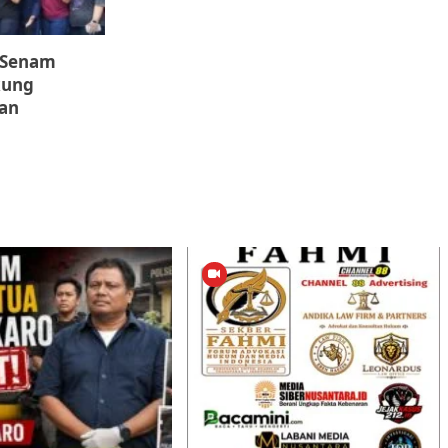
 Senam
kung
an