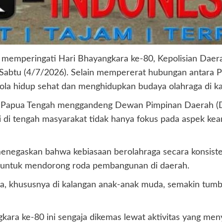
 memperingati Hari Bhayangkara ke-80, Kepolisian Daer
btu (4/7/2026). Selain mempererat hubungan antara Polri
la hidup sehat dan menghidupkan budaya olahraga di ka
Polda Papua Tengah menggandeng Dewan Pimpinan Daerah 
i di tengah masyarakat tidak hanya fokus pada aspek kea
 menegaskan bahwa kebiasaan berolahraga secara konsist
kan untuk mendorong roda pembangunan di daerah.
hraga, khususnya di kalangan anak-anak muda, semakin 
ara ke-80 ini sengaja dikemas lewat aktivitas yang men