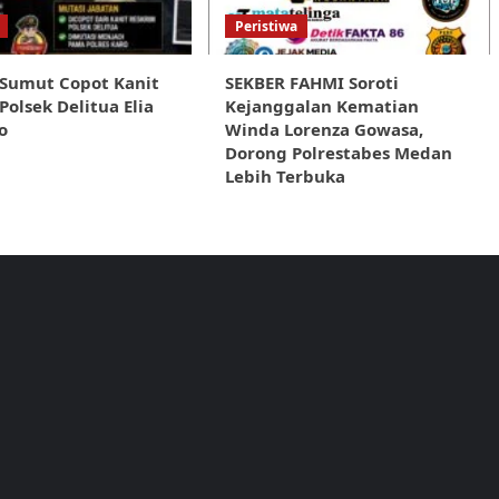
Peristiwa
 Sumut Copot Kanit
SEKBER FAHMI Soroti
Polsek Delitua Elia
Kejanggalan Kematian
o
Winda Lorenza Gowasa,
Dorong Polrestabes Medan
Lebih Terbuka