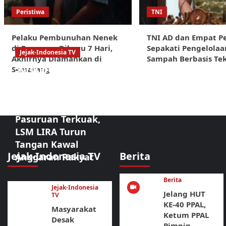
Peristiwa
TNI
Pelaku Pembunuhan Nenek
TNI AD dan Empat 
di Pasuruan Diburu 7 Hari,
Sepakati Pengelolaa
Jejak-Indonesia TV
Akhirnya Diamankan di
Sampah Berbasis Te
Sorotan Tajam:
Semarang
Dugaan
Kongkalikong
Proyek Kota
Pasuruan Terkuak,
LSM LIRA Turun
Tangan Kawal
Jejak-Indonesia TV
Berita
Anggaran Rakyat
Berita
Jejak-Indonesia
Jelang HUT
TV
KE-40 PPAL,
Masyarakat
Ketum PPAL
Desak
Pimpin