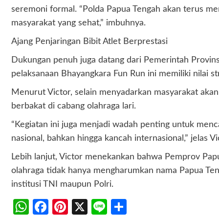
seremoni formal. “Polda Papua Tengah akan terus m
masyarakat yang sehat,” imbuhnya.
Ajang Penjaringan Bibit Atlet Berprestasi
Dukungan penuh juga datang dari Pemerintah Provinsi
pelaksanaan Bhayangkara Fun Run ini memiliki nilai st
Menurut Victor, selain menyadarkan masyarakat akan p
berbakat di cabang olahraga lari.
“Kegiatan ini juga menjadi wadah penting untuk mencari
nasional, bahkan hingga kancah internasional,” jelas Vi
Lebih lanjut, Victor menekankan bahwa Pemprov Papu
olahraga tidak hanya mengharumkan nama Papua Tenga
institusi TNI maupun Polri.
WhatsApp
Facebook
Pinterest
X
Line
Share