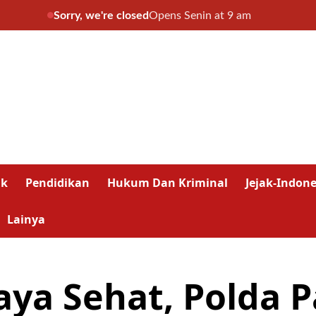
Sorry, we're closed
Opens Senin at 9 am
ik
Pendidikan
Hukum Dan Kriminal
Jejak-Indone
Lainya
a Sehat, Polda 