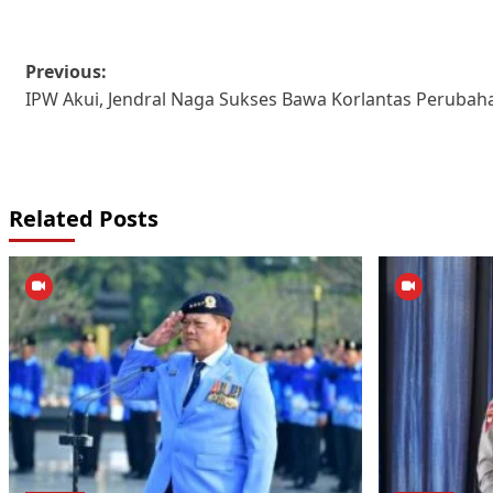
Post
Previous:
IPW Akui, Jendral Naga Sukses Bawa Korlantas Perubaha
navigation
Related Posts