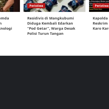
Peristiwa
Peristiwa
Pemda
Residivis di Mangkubumi
Kapolda
n
Diduga Kembali Edarkan
Reskrim 
knologi
“Pod Getar”, Warga Desak
Karo Kar
Polisi Turun Tangan