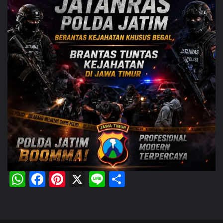
WhatsApp
Facebook
Pinterest
X
Line
Share