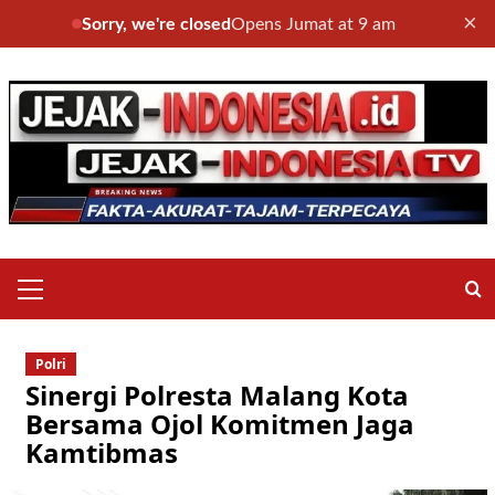
×
Sorry, we're closed
Opens Jumat at 9 am
Skip
to
content
Primary
Menu
Polri
Sinergi Polresta Malang Kota
Bersama Ojol Komitmen Jaga
Kamtibmas