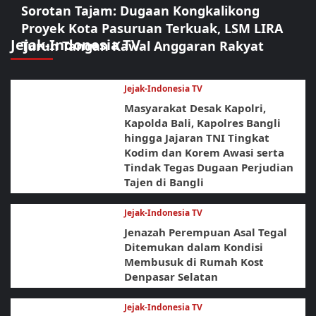
Sorotan Tajam: Dugaan Kongkalikong
Proyek Kota Pasuruan Terkuak, LSM LIRA
Jejak-Indonesia TV
Turun Tangan Kawal Anggaran Rakyat
Jejak-Indonesia TV
Masyarakat Desak Kapolri,
Kapolda Bali, Kapolres Bangli
hingga Jajaran TNI Tingkat
Kodim dan Korem Awasi serta
Tindak Tegas Dugaan Perjudian
Tajen di Bangli
Jejak-Indonesia TV
Jenazah Perempuan Asal Tegal
Ditemukan dalam Kondisi
Membusuk di Rumah Kost
Denpasar Selatan
Jejak-Indonesia TV