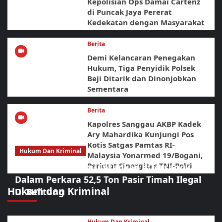
Kepolisian Ops Damai Cartenz
di Puncak Jaya Pererat
Kedekatan dengan Masyarakat
Berita
Demi Kelancaran Penegakan
Hukum, Tiga Penyidik Polsek
Beji Ditarik dan Dinonjobkan
Sementara
Berita
Kapolres Sanggau AKBP Kadek
Ary Mahardika Kunjungi Pos
Kotis Satgas Pamtas RI-
Hukum Dan Kriminal
Malaysia Yonarmed 19/Bogani,
Perkuat Sinergitas TNI-Polri
Polda Babel Resmi Tetapkan 4 Tersangka
Dalam Perkara 52,5 Ton Pasir Timah Ilegal
Hukum dan Kriminal
Di Belitung
Hukum Dan Kriminal