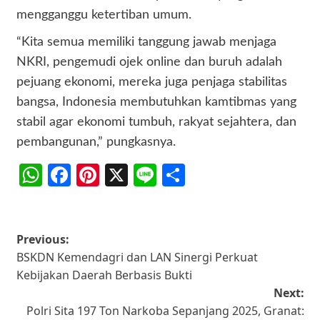
mengganggu ketertiban umum.
“Kita semua memiliki tanggung jawab menjaga
NKRI, pengemudi ojek online dan buruh adalah
pejuang ekonomi, mereka juga penjaga stabilitas
bangsa, Indonesia membutuhkan kamtibmas yang
stabil agar ekonomi tumbuh, rakyat sejahtera, dan
pembangunan,” pungkasnya.
WhatsApp
Facebook
Pinterest
X
Line
Share
Post
Previous:
BSKDN Kemendagri dan LAN Sinergi Perkuat
navigation
Kebijakan Daerah Berbasis Bukti
Next:
Polri Sita 197 Ton Narkoba Sepanjang 2025, Granat: