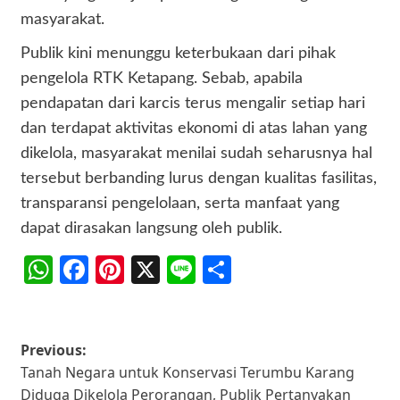
masyarakat.
Publik kini menunggu keterbukaan dari pihak
pengelola RTK Ketapang. Sebab, apabila
pendapatan dari karcis terus mengalir setiap hari
dan terdapat aktivitas ekonomi di atas lahan yang
dikelola, masyarakat menilai sudah seharusnya hal
tersebut berbanding lurus dengan kualitas fasilitas,
transparansi pengelolaan, serta manfaat yang
dapat dirasakan langsung oleh publik.
WhatsApp
Facebook
Pinterest
X
Line
Share
Post
Previous:
Tanah Negara untuk Konservasi Terumbu Karang
navigation
Diduga Dikelola Perorangan, Publik Pertanyakan