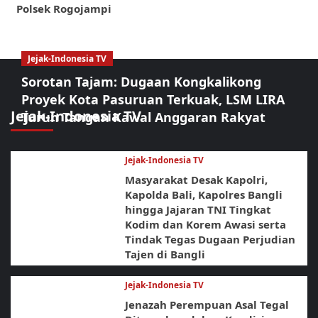
Polsek Rogojampi
Jejak-Indonesia TV
Sorotan Tajam: Dugaan Kongkalikong
Proyek Kota Pasuruan Terkuak, LSM LIRA
Jejak-Indonesia TV
Turun Tangan Kawal Anggaran Rakyat
Jejak-Indonesia TV
Masyarakat Desak Kapolri,
Kapolda Bali, Kapolres Bangli
hingga Jajaran TNI Tingkat
Kodim dan Korem Awasi serta
Tindak Tegas Dugaan Perjudian
Tajen di Bangli
Jejak-Indonesia TV
Jenazah Perempuan Asal Tegal