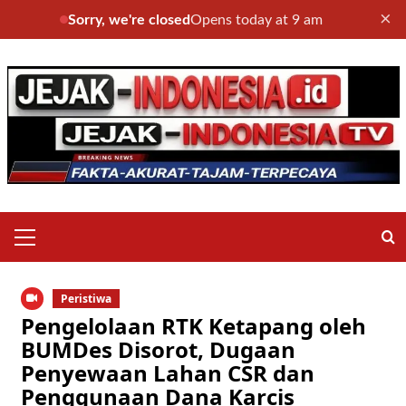
×
Sorry, we're closed
Opens today at 9 am
Skip
to
content
Primary
Menu
Peristiwa
Pengelolaan RTK Ketapang oleh
BUMDes Disorot, Dugaan
Penyewaan Lahan CSR dan
Penggunaan Dana Karcis