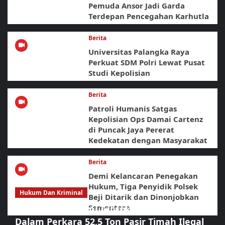
Pemuda Ansor Jadi Garda
Terdepan Pencegahan Karhutla
Berita
Universitas Palangka Raya
Perkuat SDM Polri Lewat Pusat
Studi Kepolisian
Berita
Patroli Humanis Satgas
Kepolisian Ops Damai Cartenz
di Puncak Jaya Pererat
Kedekatan dengan Masyarakat
Berita
Demi Kelancaran Penegakan
Hukum, Tiga Penyidik Polsek
Hukum Dan Kriminal
Beji Ditarik dan Dinonjobkan
Sementara
Polda Babel Resmi Tetapkan 4 Tersangka
Dalam Perkara 52,5 Ton Pasir Timah Ilegal