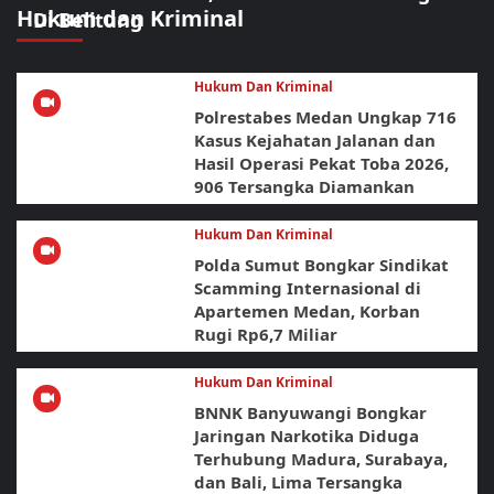
Hukum dan Kriminal
Di Belitung
Hukum Dan Kriminal
Polrestabes Medan Ungkap 716
Kasus Kejahatan Jalanan dan
Hasil Operasi Pekat Toba 2026,
906 Tersangka Diamankan
Hukum Dan Kriminal
Polda Sumut Bongkar Sindikat
Scamming Internasional di
Apartemen Medan, Korban
Rugi Rp6,7 Miliar
Hukum Dan Kriminal
BNNK Banyuwangi Bongkar
Jaringan Narkotika Diduga
Terhubung Madura, Surabaya,
dan Bali, Lima Tersangka