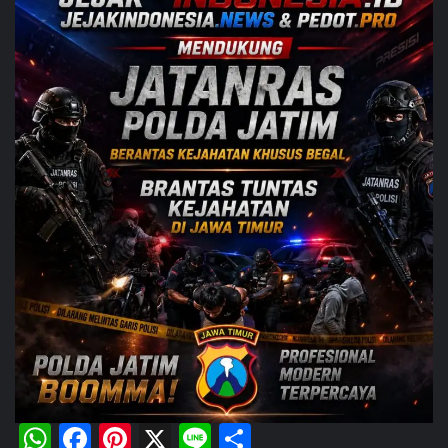
WhatsApp
Facebook
Pinterest
X
Line
Share