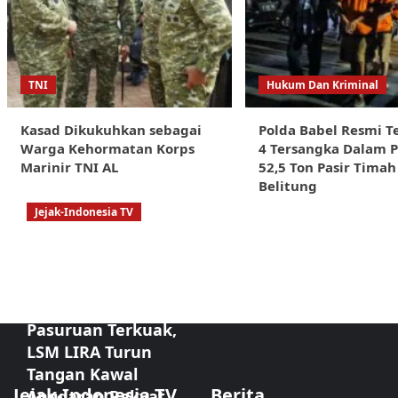
TNI
Hukum Dan Kriminal
Kasad Dikukuhkan sebagai
Polda Babel Resmi T
Warga Kehormatan Korps
4 Tersangka Dalam 
Marinir TNI AL
52,5 Ton Pasir Timah 
Belitung
Jejak-Indonesia TV
Sorotan Tajam:
Dugaan
Kongkalikong
Proyek Kota
Pasuruan Terkuak,
LSM LIRA Turun
Tangan Kawal
Jejak-Indonesia TV
Berita
Anggaran Rakyat