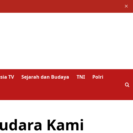
×
sia TV
Sejarah dan Budaya
TNI
Polri
audara Kami