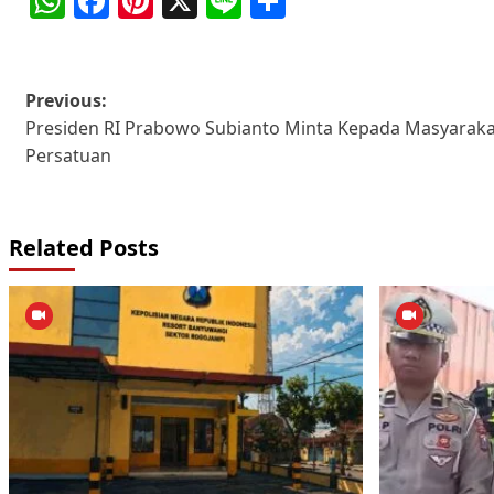
WhatsApp
Facebook
Pinterest
X
Line
Share
Post
Previous:
Presiden RI Prabowo Subianto Minta Kepada Masyarakat
navigation
Persatuan
Related Posts