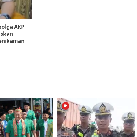
ibolga AKP
askan
enikaman