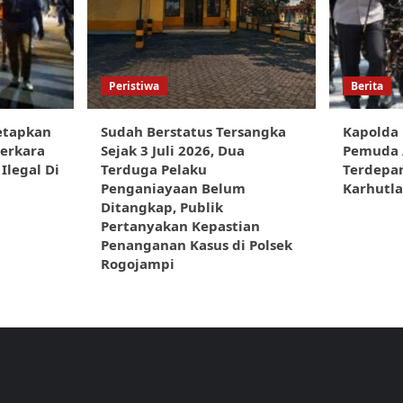
Peristiwa
Berita
etapkan
Sudah Berstatus Tersangka
Kapolda
Perkara
Sejak 3 Juli 2026, Dua
Pemuda A
Ilegal Di
Terduga Pelaku
Terdepa
Penganiayaan Belum
Karhutla
Ditangkap, Publik
Pertanyakan Kepastian
Penanganan Kasus di Polsek
Rogojampi