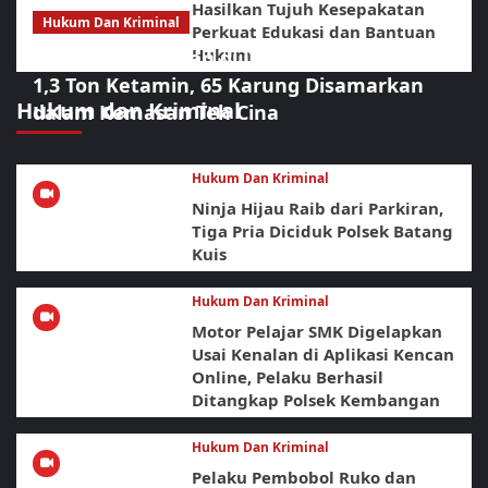
Hasilkan Tujuh Kesepakatan
Hukum Dan Kriminal
Perkuat Edukasi dan Bantuan
Hukum
Operasi Gabungan di Laut Bintan Bongkar
1,3 Ton Ketamin, 65 Karung Disamarkan
Hukum dan Kriminal
dalam Kemasan Teh Cina
Hukum Dan Kriminal
Ninja Hijau Raib dari Parkiran,
Tiga Pria Diciduk Polsek Batang
Kuis
Hukum Dan Kriminal
Motor Pelajar SMK Digelapkan
Usai Kenalan di Aplikasi Kencan
Online, Pelaku Berhasil
Ditangkap Polsek Kembangan
Hukum Dan Kriminal
Pelaku Pembobol Ruko dan