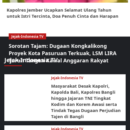
Kapolres Jember Ucapkan Selamat Ulang Tahun
untuk Istri Tercinta, Doa Penuh Cinta dan Harapan
Jejak-Indonesia TV
Sorotan Tajam: Dugaan Kongkalikong
Proyek Kota Pasuruan Terkuak, LSM LIRA
Jejak-Indonesia TV
Turun Tangan Kawal Anggaran Rakyat
Jejak-Indonesia TV
Masyarakat Desak Kapolri,
Kapolda Bali, Kapolres Bangli
hingga Jajaran TNI Tingkat
Kodim dan Korem Awasi serta
Tindak Tegas Dugaan Perjudian
Tajen di Bangli
Jejak-Indonesia TV