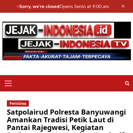
×
Sorry, we're closed
Opens Senin at 9:00 am
Skip
to
content
Primary
Menu
Peristiwa
Satpolairud Polresta Banyuwangi
Amankan Tradisi Petik Laut di
Pantai Rajegwesi, Kegiatan