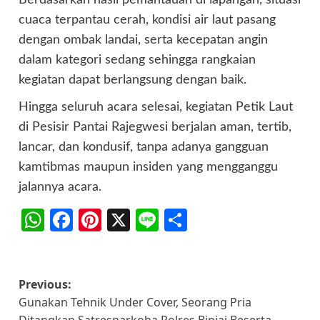
Berdasarkan hasil pemantauan di lapangan, situasi
cuaca terpantau cerah, kondisi air laut pasang
dengan ombak landai, serta kecepatan angin
dalam kategori sedang sehingga rangkaian
kegiatan dapat berlangsung dengan baik.
Hingga seluruh acara selesai, kegiatan Petik Laut
di Pesisir Pantai Rajegwesi berjalan aman, tertib,
lancar, dan kondusif, tanpa adanya gangguan
kamtibmas maupun insiden yang mengganggu
jalannya acara.
WhatsApp
Facebook
Pinterest
X
Line
Share
Post
Previous:
Gunakan Tehnik Under Cover, Seorang Pria
navigation