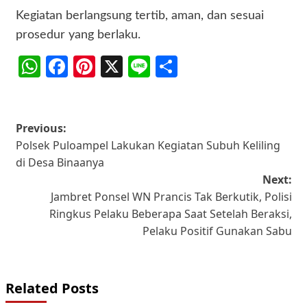
Kegiatan berlangsung tertib, aman, dan sesuai
prosedur yang berlaku.
WhatsApp
Facebook
Pinterest
X
Line
Share
Post
Previous:
Polsek Puloampel Lakukan Kegiatan Subuh Keliling
navigation
di Desa Binaanya
Next:
Jambret Ponsel WN Prancis Tak Berkutik, Polisi
Ringkus Pelaku Beberapa Saat Setelah Beraksi,
Pelaku Positif Gunakan Sabu
Related Posts