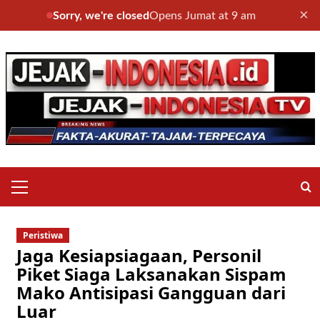
×
Sorry, we're closed
Opens Jumat at 9 am
Skip
to
content
Primary
Menu
Peristiwa
Jaga Kesiapsiagaan, Personil
Piket Siaga Laksanakan Sispam
Mako Antisipasi Gangguan dari
Luar