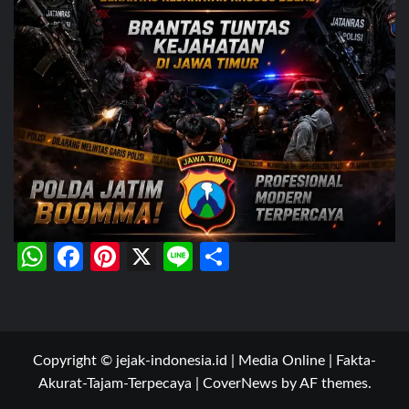
WhatsApp
Facebook
Pinterest
X
Line
Share
Copyright © jejak-indonesia.id | Media Online | Fakta-
Akurat-Tajam-Terpecaya
|
CoverNews
by AF themes.