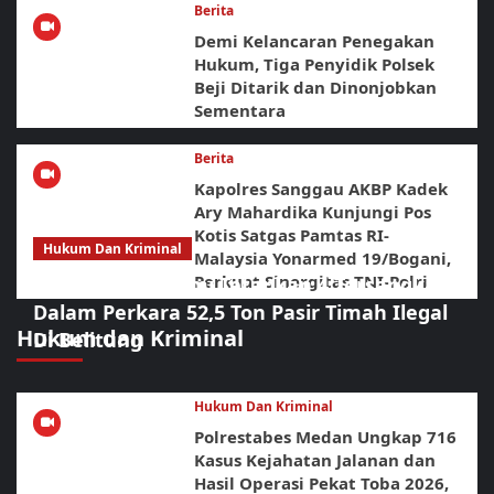
Berita
Demi Kelancaran Penegakan
Hukum, Tiga Penyidik Polsek
Beji Ditarik dan Dinonjobkan
Sementara
Berita
Kapolres Sanggau AKBP Kadek
Ary Mahardika Kunjungi Pos
Kotis Satgas Pamtas RI-
Hukum Dan Kriminal
Malaysia Yonarmed 19/Bogani,
Perkuat Sinergitas TNI-Polri
Polda Babel Resmi Tetapkan 4 Tersangka
Dalam Perkara 52,5 Ton Pasir Timah Ilegal
Hukum dan Kriminal
Di Belitung
Hukum Dan Kriminal
Polrestabes Medan Ungkap 716
Kasus Kejahatan Jalanan dan
Hasil Operasi Pekat Toba 2026,