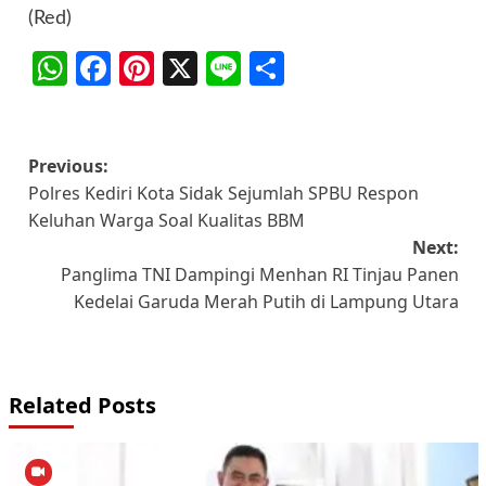
(Red)
WhatsApp
Facebook
Pinterest
X
Line
Share
Post
Previous:
Polres Kediri Kota Sidak Sejumlah SPBU Respon
navigation
Keluhan Warga Soal Kualitas BBM
Next:
Panglima TNI Dampingi Menhan RI Tinjau Panen
Kedelai Garuda Merah Putih di Lampung Utara
Related Posts