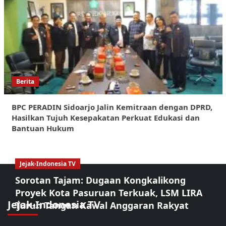
Berita
BPC PERADIN Sidoarjo Jalin Kemitraan dengan DPRD,
Hasilkan Tujuh Kesepakatan Perkuat Edukasi dan
Bantuan Hukum
Jejak-Indonesia TV
Sorotan Tajam: Dugaan Kongkalikong
Proyek Kota Pasuruan Terkuak, LSM LIRA
Jejak-Indonesia TV
Turun Tangan Kawal Anggaran Rakyat