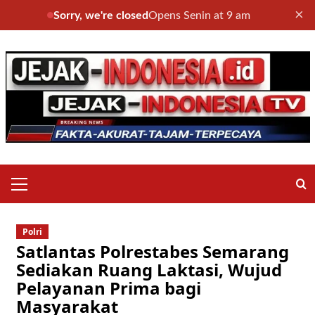
×
Sorry, we're closed
Opens Senin at 9 am
Skip
to
content
Primary
Menu
Polri
Satlantas Polrestabes Semarang
Sediakan Ruang Laktasi, Wujud
Pelayanan Prima bagi
Masyarakat