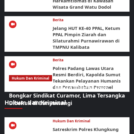
Harkamtibmas di Kawasan
Wisata Grand Watu Dodol
Berita
Jelang HUT KE-40 PPAL, Ketum
PPAL Pimpin Ziarah dan
Silaturahmi Purnawirawan di
TMPNU Kalibata
Berita
Polres Padang Lawas Utara
Resmi Berdiri, Kapolda Sumut
Hukum Dan Kriminal
Tekankan Pelayanan Humanis
dan Penambahan Personel
Sikat Habis! URC Macan Blambangan
Bongkar Sindikat Curamor, Lima Tersangka
Hukum dan Kriminal
Dibekuk di Banyuwangi
Hukum Dan Kriminal
Satreskrim Polres Klungkung