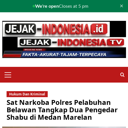
×
We're open
Closes at 5 pm
Skip
to
content
Primary
Menu
Hukum Dan Kriminal
Sat Narkoba Polres Pelabuhan
Belawan Tangkap Dua Pengedar
Shabu di Medan Marelan