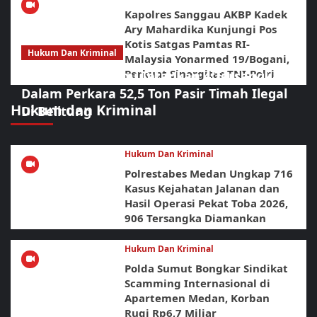
Kapolres Sanggau AKBP Kadek
Ary Mahardika Kunjungi Pos
Kotis Satgas Pamtas RI-
Hukum Dan Kriminal
Malaysia Yonarmed 19/Bogani,
Perkuat Sinergitas TNI-Polri
Polda Babel Resmi Tetapkan 4 Tersangka
Dalam Perkara 52,5 Ton Pasir Timah Ilegal
Hukum dan Kriminal
Di Belitung
Hukum Dan Kriminal
Polrestabes Medan Ungkap 716
Kasus Kejahatan Jalanan dan
Hasil Operasi Pekat Toba 2026,
906 Tersangka Diamankan
Hukum Dan Kriminal
Polda Sumut Bongkar Sindikat
Scamming Internasional di
Apartemen Medan, Korban
Rugi Rp6,7 Miliar