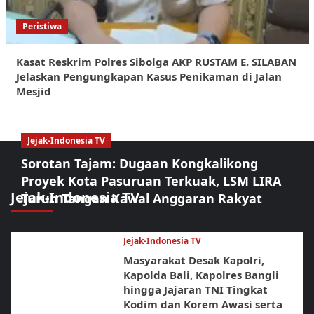
Peristiwa
Kasat Reskrim Polres Sibolga AKP RUSTAM E. SILABAN
Jelaskan Pengungkapan Kasus Penikaman di Jalan
Mesjid
Jejak-Indonesia TV
Sorotan Tajam: Dugaan Kongkalikong
Proyek Kota Pasuruan Terkuak, LSM LIRA
Jejak-Indonesia TV
Turun Tangan Kawal Anggaran Rakyat
Jejak-Indonesia TV
Masyarakat Desak Kapolri,
Kapolda Bali, Kapolres Bangli
hingga Jajaran TNI Tingkat
Kodim dan Korem Awasi serta